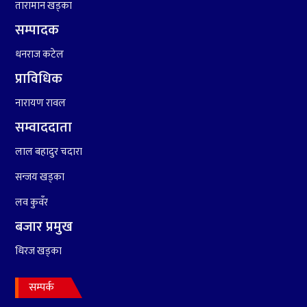
तारामान खड्का
सम्पादक
धनराज कटेल
प्राविधिक
नारायण रावल
सम्वाददाता
५
रामदेवले प्रकाश सपुतलाई भने
लाल बहादुर चदारा
सलमान, शाहरुख र आमिरभन्दा
पनि ठूलो स्टार
सन्जय खड्का
लव कुवँर
बजार प्रमुख
धिरज खड्का
सम्पर्क