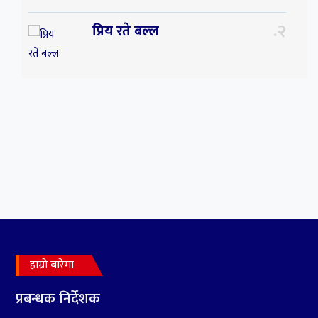
२
प्रिय रते बल्ल
३
प्रिय ! साथी अचेल त तिम्रो
सम्झनाले निकै सताइरहन्छ ।
हाम्रो बारेमा
४
सर्पपालनमा झलनाथ खनाल
प्रतिष्ठानले गर्यो १७ करोड ९८
प्रबन्धक निर्देशक
लाख हिनामिना