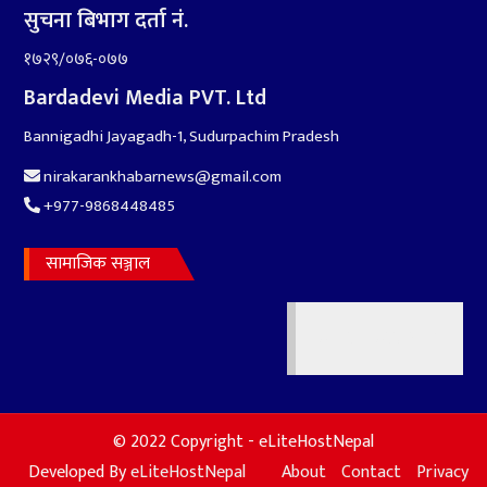
सुचना बिभाग दर्ता नं.
१७२९/०७६-०७७
Bardadevi Media PVT. Ltd
६
संघियता खारेज हुनसक्छ,
झलनाथ खनाल
Bannigadhi Jayagadh-1, Sudurpachim Pradesh
nirakarankhabarnews@gmail.com
+977-9868448485
सामाजिक सञ्जाल
७
कृष्ण जन्माष्टमिको दिन जयगढमा
बृहत देउडा खेल हुँने
nirakarankhabar1
© 2022 Copyright - eLiteHostNepal
Developed By
eLiteHostNepal
About
Contact
Privacy