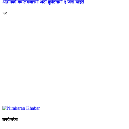
अछामको कमलबजारमा अटो दुर्घटनामा ३ जना घाइते
१०
हाम्रो बारेमा