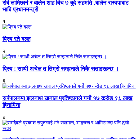
रबि लामिछाने र बालेन शाह बिच ७ बुदे सहमति ,बालेन रास्वपाबाट
भाबि प्रधानमन्त्री
१
प्रिय रते बल्ल
२
प्रिय ! साथी अचेल त तिम्रो सम्झनाले निकै सताइरहन्छ ।
३
सर्पपालनमा झलनाथ खनाल प्रतिष्ठानले गर्यो १७ करोड ९८ लाख
हिनामिना
४