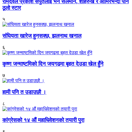
रामदेवले प्रकाश सपुतलाई भने सलमान, शाहरुख र आमिरभन्दा पनि
ठूलो स्टार
५
संघियता खारेज हुनसक्छ, झलनाथ खनाल
६
कृष्ण जन्माष्टमिको दिन जयगढमा बृहत देउडा खेल हुँने
७
हामी पनि त उडाउछौ ।
८
कांग्रेसको १४ औं महाधिवेशनको तयारी पुरा
९