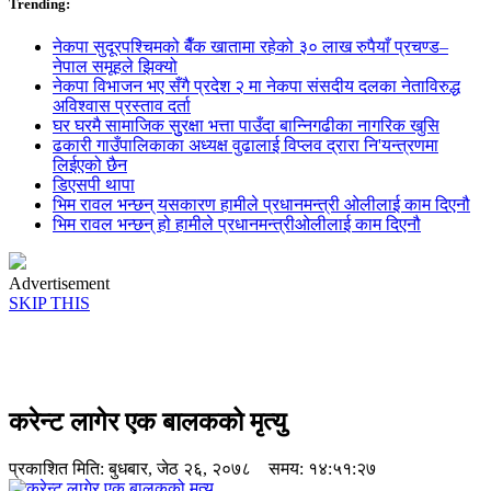
Trending:
नेकपा सुदूरपश्चिमको बैँक खातामा रहेको ३० लाख रुपैयाँ प्रचण्ड–
नेपाल समूहले झिक्य‍ो
नेकपा विभाजन भए सँगै प्रदेश २ मा नेकपा संसदीय दलका नेताविरुद्ध
अविश्वास प्रस्ताव दर्ता
घर घरमै सामाजिक सुुरक्षा भत्ता पाउँदा बान्निगढीका नागरिक खुसि
ढकारी गाउँपालिकाका अध्यक्ष वुढालाई विप्लव द्रारा नि'यन्त्रणमा
लिईएको छैन
डिएसपी थापा
भिम रावल भन्छन् यसकारण हामीले प्रधानमन्त्री ओलीलाई काम दिएनौ
भिम रावल भन्छन् हो हामीले प्रधानमन्त्रीओलीलाई काम दिएनौ
Advertisement
SKIP THIS
करेन्ट लागेर एक बालकको मृत्यु
प्रकाशित मिति:
बुधबार, जेठ २६, २०७८
समय: १४:५१:२७