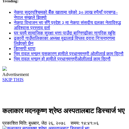
Trending:
नेकपा सुदूरपश्चिमको बैँक खातामा रहेको ३० लाख रुपैयाँ प्रचण्ड–
नेपाल समूहले झिक्य‍ो
नेकपा विभाजन भए सँगै प्रदेश २ मा नेकपा संसदीय दलका नेताविरुद्ध
अविश्वास प्रस्ताव दर्ता
घर घरमै सामाजिक सुुरक्षा भत्ता पाउँदा बान्निगढीका नागरिक खुसि
ढकारी गाउँपालिकाका अध्यक्ष वुढालाई विप्लव द्रारा नि'यन्त्रणमा
लिईएको छैन
डिएसपी थापा
भिम रावल भन्छन् यसकारण हामीले प्रधानमन्त्री ओलीलाई काम दिएनौ
भिम रावल भन्छन् हो हामीले प्रधानमन्त्रीओलीलाई काम दिएनौ
Advertisement
SKIP THIS
कलाकार मदनकृष्ण श्रेष्ठ अस्पतालबाट डिस्चार्ज भए
प्रकाशित मिति:
बुधबार, जेठ २६, २०७८
समय: १४:४१:०६