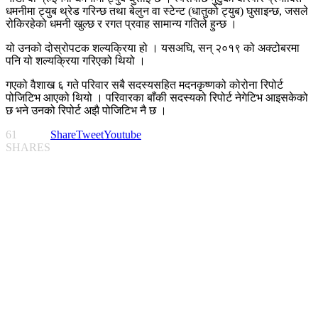
धमनीमा ट्युब थ्रेड गरिन्छ तथा बेलुन वा स्टेन्ट (धातुको ट्युब) घुसाइन्छ, जसले
रोकिरहेको धमनी खुल्छ र रगत प्रवाह सामान्य गतिले हुन्छ ।
यो उनको दोस्रोपटक शल्यक्रिया हो । यसअघि, सन् २०१९ को अक्टोबरमा
पनि यो शल्यक्रिया गरिएको थियो ।
गएको वैशाख ६ गते परिवार सबै सदस्यसहित मदनकृष्णको कोरोना रिपोर्ट
पोजिटिभ आएको थियो । परिवारका बाँकी सदस्यको रिपोर्ट नेगेटिभ आइसकेको
छ भने उनको रिपोर्ट अझै पोजिटिभ नै छ ।
61
Share
Tweet
Youtube
SHARES