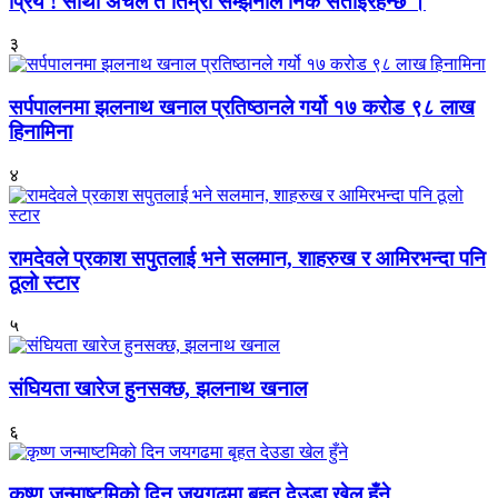
प्रिय ! साथी अचेल त तिम्रो सम्झनाले निकै सताइरहन्छ ।
३
सर्पपालनमा झलनाथ खनाल प्रतिष्ठानले गर्यो १७ करोड ९८ लाख
हिनामिना
४
रामदेवले प्रकाश सपुतलाई भने सलमान, शाहरुख र आमिरभन्दा पनि
ठूलो स्टार
५
संघियता खारेज हुनसक्छ, झलनाथ खनाल
६
कृष्ण जन्माष्टमिको दिन जयगढमा बृहत देउडा खेल हुँने