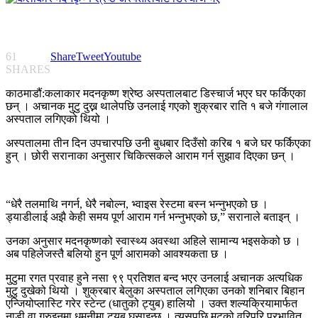
61
Share
Tweet
Youtube
SHARES
काठमाडौं:कलाकार मदनकृष्ण श्रेष्ठ अस्पतालबाट डिस्चार्ज भएर घर फर्किएका
छन् । अचानक मुटु दुख्न थालेपछि उनलाई गएको शुक्रबार राति १ बजे गंगालाल
अस्पताल लगिएको थियो ।
अस्पतालमा तीन दिन उपचारपछि उनी बुधबार दिउँसो करिब १ बजे घर फर्किएका
हुन् । छोरी सरानाका अनुसार चिकित्सकले आराम गर्न सुझाव दिएका छन् ।
“धेरै तलमाथि नगर्न, धेरै नबोल्न, भ्वाइस रेस्टमा बस्न भन्नुभएको छ ।
ड्याडीलाई अझै केही समय पूर्ण आराम गर्न भन्नुभएको छ,” सरानाले बताइन् ।
उनका अनुसार मदनकृष्णको स्वास्थ्य अवस्था अहिले सामान्य भइसकेको छ ।
अब पहिलेजस्तै बलियो हुन पूर्ण आरामको आवश्यकता छ ।
मुटुमा रगत प्रवाह हुने नसा ९९ प्रतिशत बन्द भएर उनलाई अचानक अत्यधिक
मुटु दुखेको थियो । शुक्रबार बेलुका अस्पताल लगिएका उनको शनिबार बिहान
एन्जियोप्लास्टि गरेर स्टेन्ट (धातुको ट्युब) हालियो । उक्त शल्यक्रियामार्फत
नाडी वा ग्रुइनमा धमनीमा ट्युब घुसाइन्छ । त्यसपछि मुटुको वरिपरि प्रभावित