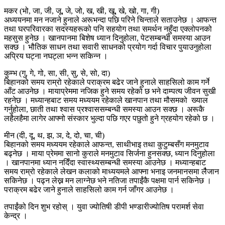
मकर (भो, जा, जी, जू, जे, जो, ख, खी, खू, खे, खो, गा, गी)
अध्ययनमा मन नजाने हुनाले अरूभन्दा पछि परिने चिन्ताले सताउनेछ । आफन्त
तथा घरपरिवारका सदस्यहरूको पनि सहयोग तथा समर्थन नहुँदा एक्लोपनको
महसुस हुनेछ । खानपानमा बिशेष ध्यान दिनुहोला, पेटसम्बन्धी समस्या आउन
सक्छ । भौतिक साधन तथा सवारी साधनको प्रयोग गर्दा विचार पुयाउनुहोला
अप्रिय घट्ना नघट्ला भन्न सकिन्न ।
कुम्भ (गु, गे, गो, सा, सी, सु, से, सो, दा)
बिहानको समय राम्रो रहेकाले पराक्रम बढेर जाने हुनाले साहसिलो काम गर्ने
आँट आउनेछ । मायाप्रेममा नजिक हुने समय रहेको छ भने दाम्पत्य जीवन सुखी
रहनेछ । मध्यान्हबाट समय मध्ययम रहेकाले खानपान तथा मौसमको ख्याल
गर्नुहोला, छाती तथा श्वास प्रश्वाससम्बन्धी समस्या आउन सक्छ । अरूकै
लहैलहैमा लागेर आफ्नो संस्कार भुल्दा पछि गएर पछुतो हुने ग्रहयोग रहेको छ ।
मीन (दी, दू, थ, झ, ञ, दे, दो, चा, ची)
बिहानको समय मध्ययम रहेकाले आफन्त, साथीभाइ तथा कुटुम्बसँग मनमुटाव
बढ्नेछ । माया प्रेममा सानो कुराले मनमुटाव सिर्जना हुनसक्छ, ध्यान दिनुहोला
। खानपानमा ध्यान नदिँदा स्वास्थ्यसम्बन्धी समस्या आउनेछ । मध्यान्हबाट
समय राम्रो रहेकाले लेखन कलाको माध्ययमले आफ्ना भनाइ जनमानसमा लैैजान
सकिनेछ । पढ्न लेख्न मन लाग्नेछ भने नतिजा तपाईंकै पक्षमा पार्न सकिनेछ ।
पराक्रम बढेर जाने हुनाले साहसिलो काम गर्न जाँगर आउनेछ ।
तपाईंको दिन शुभ रहोस् । युवा ज्योतिषी डीपी भण्डारीज्योतिष परामर्श सेवा
केन्द्र ।