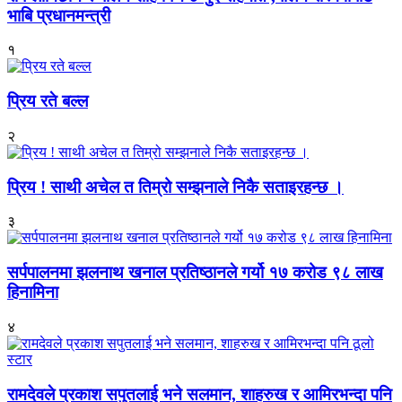
भाबि प्रधानमन्त्री
१
प्रिय रते बल्ल
२
प्रिय ! साथी अचेल त तिम्रो सम्झनाले निकै सताइरहन्छ ।
३
सर्पपालनमा झलनाथ खनाल प्रतिष्ठानले गर्यो १७ करोड ९८ लाख
हिनामिना
४
रामदेवले प्रकाश सपुतलाई भने सलमान, शाहरुख र आमिरभन्दा पनि