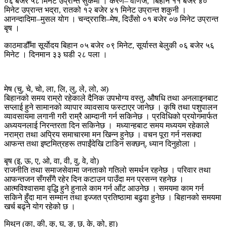
०६ बजेर ५८ मिनेट उप्रान्त सुकर्मा । करण– वणिज, बिहान ११ बजेर ४०
मिनेट उप्रान्त भद्रा, रातको १२ बजेर ४१ मिनेट उप्रान्त शकुनी ।
आनन्दादिमा–मुसल योग । चन्द्रराशि–मेष, दिउँसो ०१ बजेर ०७ मिनेट उप्रान्त
बृष ।
काठमाडौँमा सूर्याेदय बिहान ०५ बजेर ०९ मिनेट, सूर्यास्त बेलुकी ०६ बजेर ५६
मिनेट । दिनमान ३३ घडी २८ पला ।
मेष (चु, चे, चो, ला, लि, लु, ले, लो, अ)
बिहानको समय राम्रो रहेकाले दैनिक उपभोग्य वस्तु, औषधि तथा अनलाइनबाट
सप्लाई हुने सामानको व्यापार व्यावसाय फस्टाएर जानेछ । कृषि तथा पशुपालन
व्यावसायमा लगानी गरी राम्रै आम्दानी गर्न सकिनेछ । प्रविधिको प्रयोगमार्फत
अध्ययनलाई निरन्तरता दिन सकिनेछ । मध्यान्हबाट समय मध्ययम रहेकाले
नराम्रा तथा अप्रिय समाचारमा मन खिन्न हुनेछ । वचन पूरा गर्न नसक्दा
आफन्त तथा इष्टमित्रहरू तपाईंदेखि टाडिन सक्छन्, ध्यान दिनुहोला ।
बृष (इ, ऊ, ए, ओ, वा, वी, वु, वे, वो)
राजनीति तथा समाजसेवामा जनताको गतिलो समर्थन रहनेछ । परिवार तथा
आफन्तजन सँगसँगै रहेर दिन कटाउन पाउँदा मन प्रसन्न रहनेछ ।
आत्मविश्वासमा वृद्धि हुने हुनाले काम गर्न आँट आउनेछ । समयमा काम गर्न
सकिने हुँदा मान सम्मान तथा इज्जत प्रतिष्ठामा बढुवा हुनेछ । बिहानको समयमा
खर्च बढ्ने योग रहेको छ ।
मिथुन (का, की, कु, घ, ङ, छ, के, को, हा)