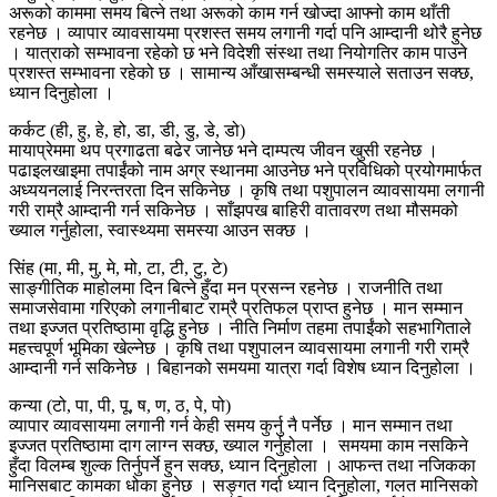
अरूको काममा समय बित्ने तथा अरूको काम गर्न खोज्दा आफ्नो काम थाँती
रहनेछ । व्यापार व्यावसायमा प्रशस्त समय लगानी गर्दा पनि आम्दानी थोरै हुनेछ
। यात्राको सम्भावना रहेको छ भने विदेशी संस्था तथा नियोगतिर काम पाउने
प्रशस्त सम्भावना रहेको छ । सामान्य आँखासम्बन्धी समस्याले सताउन सक्छ,
ध्यान दिनुहोला ।
कर्कट (ही, हु, हे, हो, डा, डी, डु, डे, डो)
मायाप्रेममा थप प्रगाढता बढेर जानेछ भने दाम्पत्य जीवन खुसी रहनेछ ।
पढाइलखाइमा तपाईंको नाम अग्र स्थानमा आउनेछ भने प्रविधिको प्रयोगमार्फत
अध्ययनलाई निरन्तरता दिन सकिनेछ । कृषि तथा पशुपालन व्यावसायमा लगानी
गरी राम्रै आम्दानी गर्न सकिनेछ । साँझपख बाहिरी वातावरण तथा मौसमको
ख्याल गर्नुहोला, स्वास्थ्यमा समस्या आउन सक्छ ।
सिंह (मा, मी, मु, मे, मो, टा, टी, टु, टे)
साङ्गीतिक माहोलमा दिन बित्ने हुँदा मन प्रसन्न रहनेछ । राजनीति तथा
समाजसेवामा गरिएको लगानीबाट राम्रै प्रतिफल प्राप्त हुनेछ । मान सम्मान
तथा इज्जत प्रतिष्ठामा वृद्धि हुनेछ । नीति निर्माण तहमा तपाईंको सहभागिताले
महत्त्वपूर्ण भूमिका खेल्नेछ । कृषि तथा पशुपालन व्यावसायमा लगानी गरी राम्रै
आम्दानी गर्न सकिनेछ । बिहानको समयमा यात्रा गर्दा विशेष ध्यान दिनुहोला ।
कन्या (टो, पा, पी, पू, ष, ण, ठ, पे, पो)
व्यापार व्यावसायमा लगानी गर्न केही समय कुर्नु नै पर्नेछ । मान सम्मान तथा
इज्जत प्रतिष्ठामा दाग लाग्न सक्छ, ख्याल गर्नुहोला । समयमा काम नसकिने
हुँदा विलम्ब शुल्क तिर्नुपर्ने हुन सक्छ, ध्यान दिनुहोला । आफन्त तथा नजिकका
मानिसबाट कामका धोका हुनेछ । सङ्गत गर्दा ध्यान दिनुहोला, गलत मानिसको