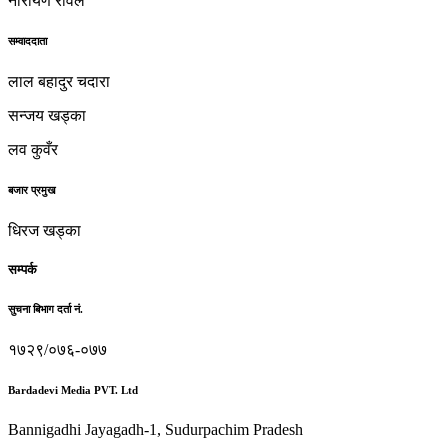
नारायण रावल
सम्वाददाता
लाल बहादुर चदारा
सन्जय खड्का
लव कुवँर
बजार प्रमुख
धिरज खड्का
सम्पर्क
सुचना बिभाग दर्ता नं.
१७२९/०७६-०७७
Bardadevi Media PVT. Ltd
Bannigadhi Jayagadh-1, Sudurpachim Pradesh