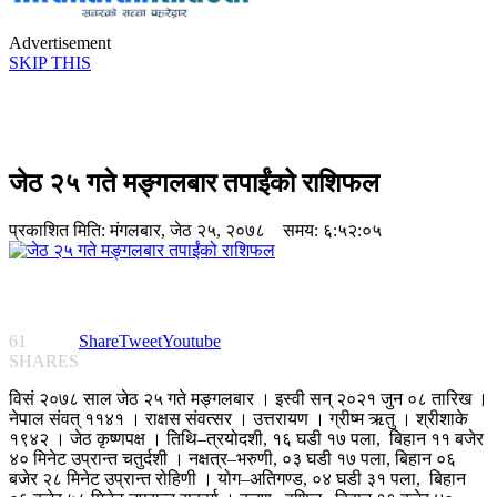
Advertisement
SKIP THIS
जेठ २५ गते मङ्गलबार तपाईंको राशिफल
प्रकाशित मिति:
मंगलबार, जेठ २५, २०७८
समय: ६:५२:०५
61
Share
Tweet
Youtube
SHARES
विसं २०७८ साल जेठ २५ गते मङ्गलबार । इस्वी सन् २०२१ जुन ०८ तारिख ।
नेपाल संवत् ११४१ । राक्षस संवत्सर । उत्तरायण । ग्रीष्म ऋतु । श्रीशाके
१९४२ । जेठ कृष्णपक्ष । तिथि–त्रयोदशी, १६ घडी १७ पला, बिहान ११ बजेर
४० मिनेट उप्रान्त चतुर्दशी । नक्षत्र–भरुणी, ०३ घडी १७ पला, बिहान ०६
बजेर २८ मिनेट उप्रान्त रोहिणी । योग–अतिगण्ड, ०४ घडी ३१ पला, बिहान