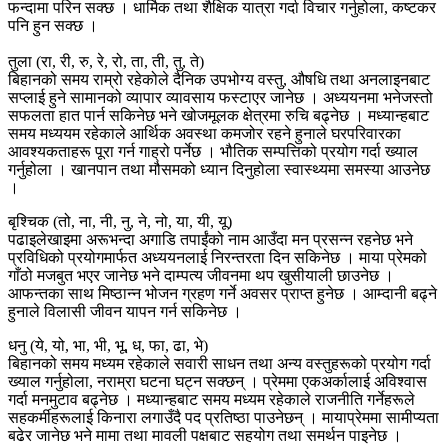
फन्दामा परिन सक्छ । धार्मिक तथा शैक्षिक यात्रा गर्दा विचार गर्नुहोला, कष्टकर
पनि हुन सक्छ ।
तुला (रा, री, रु, रे, रो, ता, ती, तु, ते)
बिहानको समय राम्रो रहेकोले दैनिक उपभोग्य वस्तु, औषधि तथा अनलाइनबाट
सप्लाई हुने सामानको व्यापार व्यावसाय फस्टाएर जानेछ । अध्ययनमा भनेजस्तो
सफलता हात पार्न सकिनेछ भने खोजमूलक क्षेत्रमा रुचि बढ्नेछ । मध्यान्हबाट
समय मध्ययम रहेकाले आर्थिक अवस्था कमजोर रहने हुनाले घरपरिवारका
आवश्यकताहरू पूरा गर्न गाह्रो पर्नेछ । भौतिक सम्पत्तिको प्रयोग गर्दा ख्याल
गर्नुहोला । खानपान तथा मौसमको ध्यान दिनुहोला स्वास्थ्यमा समस्या आउनेछ
।
बृश्चिक (तो, ना, नी, नु, ने, नो, या, यी, यू)
पढाइलेखाइमा अरूभन्दा अगाडि तपाईंको नाम आउँदा मन प्रसन्न रहनेछ भने
प्रविधिको प्रयोगमार्फत अध्ययनलाई निरन्तरता दिन सकिनेछ । माया प्रेमको
गाँठो मजबुत भएर जानेछ भने दाम्पत्य जीवनमा थप खुसीयाली छाउनेछ ।
आफन्तका साथ मिष्ठान्न भोजन ग्रहण गर्ने अवसर प्राप्त हुनेछ । आम्दानी बढ्ने
हुनाले विलासी जीवन यापन गर्न सकिनेछ ।
धनु (ये, यो, भा, भी, भू, ध, फा, ढा, भे)
बिहानको समय मध्यम रहेकाले सवारी साधन तथा अन्य वस्तुहरूको प्रयोग गर्दा
ख्याल गर्नुहोला, नराम्रा घटना घट्न सक्छन् । प्रेममा एकअर्कालाई अविश्वास
गर्दा मनमुटाव बढ्नेछ । मध्यान्हबाट समय मध्यम रहेकाले राजनीति गर्नेहरूले
सहकर्मीहरूलाई किनारा लगाउँदै पद प्रतिष्ठा पाउनेछन् । मायाप्रेममा सामीप्यता
बढेर जानेछ भने मामा तथा मावली पक्षबाट सहयोग तथा समर्थन पाइनेछ ।