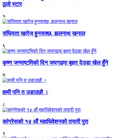
ठूलो स्टार
५
संघियता खारेज हुनसक्छ, झलनाथ खनाल
६
कृष्ण जन्माष्टमिको दिन जयगढमा बृहत देउडा खेल हुँने
७
हामी पनि त उडाउछौ ।
८
कांग्रेसको १४ औं महाधिवेशनको तयारी पुरा
९