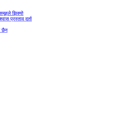
मूहले झिक्य‍ो
वास प्रस्ताव दर्ता
ो छैन