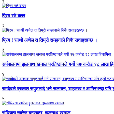
१
प्रिय रते बल्ल
२
प्रिय ! साथी अचेल त तिम्रो सम्झनाले निकै सताइरहन्छ ।
३
सर्पपालनमा झलनाथ खनाल प्रतिष्ठानले गर्यो १७ करोड ९८ लाख हि
४
रामदेवले प्रकाश सपुतलाई भने सलमान, शाहरुख र आमिरभन्दा पनि ठू
५
संघियता खारेज हुनसक्छ, झलनाथ खनाल