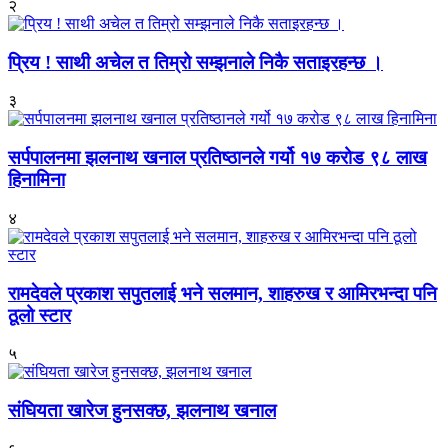
२
प्रिय ! साथी अचेल त तिम्रो सम्झनाले निकै सताइरहन्छ ।
३
सर्पपालनमा झलनाथ खनाल प्रतिष्ठानले गर्यो १७ करोड ९८ लाख
हिनामिना
४
रामदेवले प्रकाश सपुतलाई भने सलमान, शाहरुख र आमिरभन्दा पनि
ठूलो स्टार
५
संघियता खारेज हुनसक्छ, झलनाथ खनाल