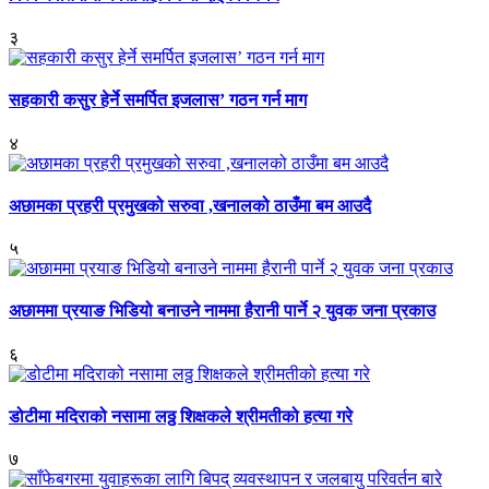
३
सहकारी कसुर हेर्ने समर्पित इजलास’ गठन गर्न माग
४
अछामका प्रहरी प्रमुखको सरुवा ,खनालको ठाउँमा बम आउदै
५
अछाममा प्रयाङ भिडियो बनाउने नाममा हैरानी पार्ने २ युवक जना प्रकाउ
६
डोटीमा मदिराको नसामा लठ्ठ शिक्षकले श्रीमतीको हत्या गरे
७