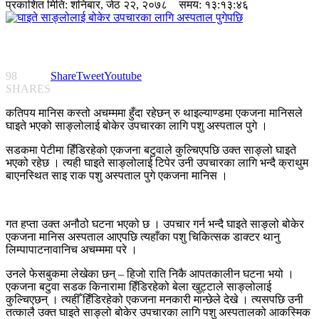
प्रकाशित मिति:
शनिबार, जेठ २२, २०७८
समय: १३:१३:४६
98
Share
Tweet
Youtube
SHARES
कतिपय मानिस कस्तो अचम्ममा हुँदा रहेछन् रु थाइल्याण्डमा एकजना मानिसले
घाइते भएको साङ्लोलाई बोकेर उपचारका लागि पशु अस्पताल पुगे ।
सडकमा पेटीमा हिँडिरहेको एकजना बटुवाले कुल्चिएपछि उक्त साङ्लो घाइते
भएको रहेछ । त्यही घाइते साङ्लोलाई टिपेर उनी उपचारका लागि भन्दै क्राथुम
बाएनस्थित साइ राक पशु अस्पताल पुगे एकजना मानिस ।
गत हप्ता उक्त अनौठो घटना भएको छ । उपचार गर्न भन्दै घाइते साङ्लो बोकेर
एकजना मानिस अस्पताल आएपछि त्यहाँका पशु चिकित्सक डाक्टर थानु
लिम्पापाटनावानिच अचम्ममा परे ।
उनले फेसबुकमा लेखेका छन् – हिजो राति निकै आपतकालीन घटना भयो ।
एकजना बटुवा सडक किनारामा हिँडिरहेको बेला खुट्टाले साङ्लोलाई
कुल्चिएछन् । त्यहीँ हिँडिरहेको एकजना मनकारी मान्छेले देखे । त्यसपछि उनी
तत्कालै उक्त घाइते साङ्लो बोकेर उपचारका लागि पशु अस्पतालको आकस्मिक