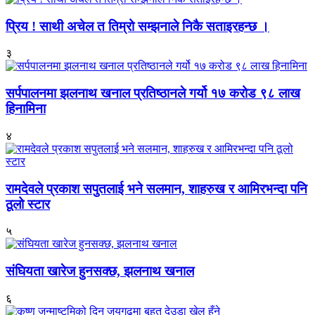
प्रिय ! साथी अचेल त तिम्रो सम्झनाले निकै सताइरहन्छ ।
३
सर्पपालनमा झलनाथ खनाल प्रतिष्ठानले गर्यो १७ करोड ९८ लाख
हिनामिना
४
रामदेवले प्रकाश सपुतलाई भने सलमान, शाहरुख र आमिरभन्दा पनि
ठूलो स्टार
५
संघियता खारेज हुनसक्छ, झलनाथ खनाल
६