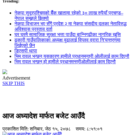
Trending:
नेकपा सुदूरपश्चिमको बैँक खातामा रहेको ३० लाख रुपैयाँ प्रचण्ड–
नेपाल समूहले झिक्य‍ो
नेकपा विभाजन भए सँगै प्रदेश २ मा नेकपा संसदीय दलका नेताविरुद्ध
अविश्वास प्रस्ताव दर्ता
घर घरमै सामाजिक सुुरक्षा भत्ता पाउँदा बान्निगढीका नागरिक खुसि
ढकारी गाउँपालिकाका अध्यक्ष वुढालाई विप्लव द्रारा नि'यन्त्रणमा
लिईएको छैन
डिएसपी थापा
भिम रावल भन्छन् यसकारण हामीले प्रधानमन्त्री ओलीलाई काम दिएनौ
भिम रावल भन्छन् हो हामीले प्रधानमन्त्रीओलीलाई काम दिएनौ
Advertisement
SKIP THIS
आज अध्यादेश मार्फत बजेट आउँदै
प्रकाशित मिति:
शनिबार, जेठ १५, २०७८
समय: ८:५१:०१