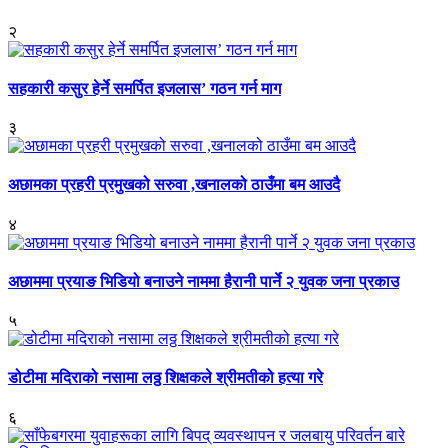
२
सहकारी कसुर हेर्ने समर्पित इजलास’ गठन गर्न माग
३
अछामका प्रहरी प्रमुखको सरुवा ,खनालको ठाउँमा बम आउदै
४
अछाममा प्रयाङ भिडियो बनाउने नाममा हैरानी पार्ने २ युवक जना प्रकाउ
५
डोटीमा मदिराको नसामा लठ्ठ शिक्षकले श्रीमतीको हत्या गरे
६