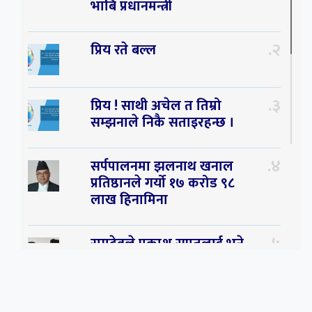
भाबि प्रधानमन्त्री
२
प्रिय रते बल्ल
३
प्रिय ! साथी अचेल त तिम्रो
सम्झनाले निकै सताइरहन्छ ।
४
सर्पपालनमा झलनाथ खनाल
प्रतिष्ठानले गर्यो १७ करोड ९८
लाख हिनामिना
५
रामदेवले प्रकाश सपुतलाई भने
सलमान, शाहरुख र आमिरभन्दा
पनि ठूलो स्टार