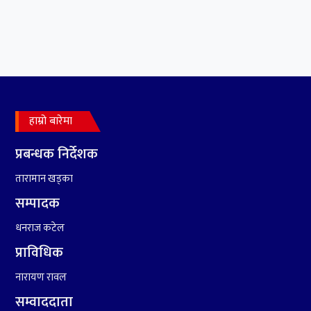
६
संघियता खारेज हुनसक्छ,
झलनाथ खनाल
७
कृष्ण जन्माष्टमिको दिन जयगढमा
बृहत देउडा खेल हुँने
हाम्रो बारेमा
८
हामी पनि त उडाउछौ ।
प्रबन्धक निर्देशक
तारामान खड्का
सम्पादक
९
कांग्रेसको १४ औं महाधिवेशनको
धनराज कटेल
तयारी पुरा
प्राविधिक
नारायण रावल
सम्वाददाता