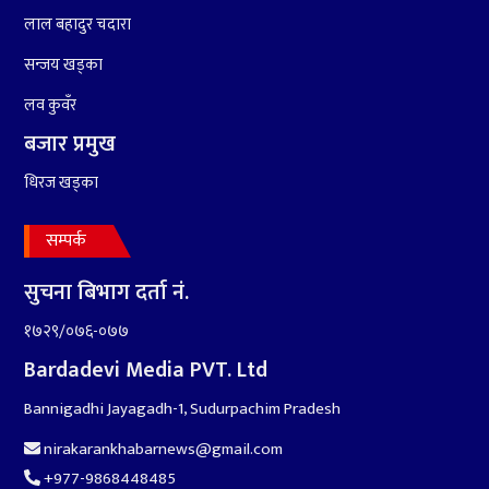
लाल बहादुर चदारा
सन्जय खड्का
१०
आर्थिक बर्ष २०७८÷२०७९ मा
आर्थिक बुद्धि दर ६.५ हुन सक्दैन ।
लव कुवँर
बजार प्रमुख
धिरज खड्का
सम्पर्क
सुचना बिभाग दर्ता नं.
१७२९/०७६-०७७
Bardadevi Media PVT. Ltd
Bannigadhi Jayagadh-1, Sudurpachim Pradesh
nirakarankhabarnews@gmail.com
+977-9868448485