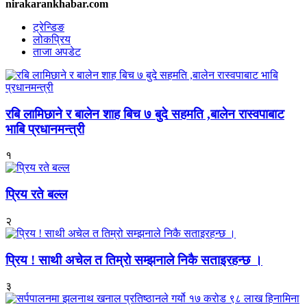
nirakarankhabar.com
ट्रेन्डिङ
लोकप्रिय
ताजा अपडेट
रबि लामिछाने र बालेन शाह बिच ७ बुदे सहमति ,बालेन रास्वपाबाट
भाबि प्रधानमन्त्री
१
प्रिय रते बल्ल
२
प्रिय ! साथी अचेल त तिम्रो सम्झनाले निकै सताइरहन्छ ।
३