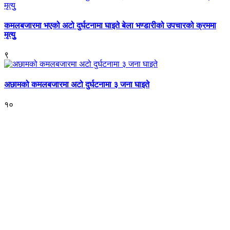
कमलबजारमा भएको अटो दुर्घटनामा घाइते बेला भण्डारीको उपचारको क्रममा
मृत्युु
९
अछामको कमलबजारमा अटो दुर्घटनामा ३ जना घाइते
१०