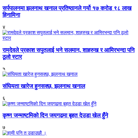
सर्पपालनमा झलनाथ खनाल प्रतिष्ठानले गर्यो १७ करोड ९८ लाख
हिनामिना
४
रामदेवले प्रकाश सपुतलाई भने सलमान, शाहरुख र आमिरभन्दा पनि
ठूलो स्टार
५
संघियता खारेज हुनसक्छ, झलनाथ खनाल
६
कृष्ण जन्माष्टमिको दिन जयगढमा बृहत देउडा खेल हुँने
७