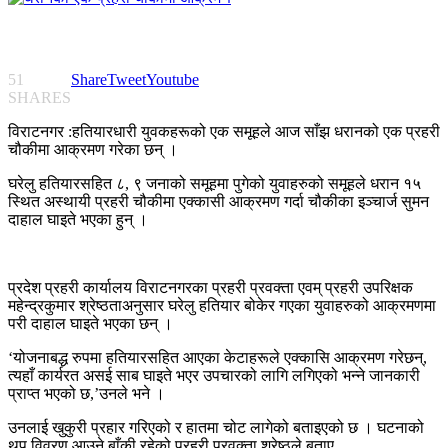
51
Share
Tweet
Youtube
SHARES
विराटनगर :हतियारधारी युवकहरूको एक समूहले आज साँझ धरानको एक प्रहरी
चौकीमा आक्रमण गरेका छन् ।
घरेलु हतियारसहित ८, ९ जनाको समूहमा पुगेको युवाहरुको समूहले धरान १५
स्थित अस्थायी प्रहरी चौकीमा एक्कासी आक्रमण गर्दा चौकीका इञ्चार्ज सुमन
दाहाल घाइते भएका हुन् ।
प्रदेश प्रहरी कार्यालय विराटनगरका प्रहरी प्रवक्ता एवम् प्रहरी उपरिक्षक
महेन्द्रकुमार श्रेष्ठताअनुसार घरेलु हतियार बोकेर गएका युवाहरुको आक्रमणमा
परी दाहाल घाइते भएका छन् ।
‘योजनाबद्ध रुपमा हतियारसहित आएका केटाहरूले एक्कासि आक्रमण गरेछन्,
त्यहाँ कार्यरत असई साब घाइते भएर उपचारको लागि लगिएको भन्ने जानकारी
प्राप्त भएको छ,’उनले भने ।
उनलाई खुकुरी प्रहार गरिएको र हातमा चोट लागेको बताइएको छ । घटनाको
थप विवरण आउने बाँकी रहेको प्रहरी प्रवक्ता श्रेष्ठले बताए