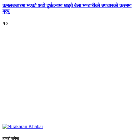
कमलबजारमा भएको अटो दुर्घटनामा घाइते बेला भण्डारीको उपचारको क्रममा
मृत्युु
१०
हाम्रो बारेमा