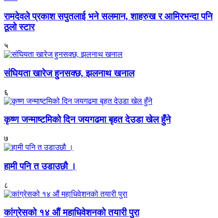
रामदेवले प्रकाश सपुतलाई भने सलमान, शाहरुख र आमिरभन्दा पनि
ठूलो स्टार
५
संघियता खारेज हुनसक्छ, झलनाथ खनाल
६
कृष्ण जन्माष्टमिको दिन जयगढमा बृहत देउडा खेल हुँने
७
हामी पनि त उडाउछौ ।
८
कांग्रेसको १४ औं महाधिवेशनको तयारी पुरा