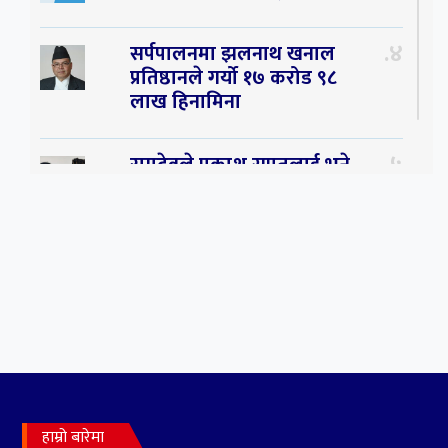
४
सर्पपालनमा झलनाथ खनाल
प्रतिष्ठानले गर्यो १७ करोड ९८
लाख हिनामिना
५
रामदेवले प्रकाश सपुतलाई भने
सलमान, शाहरुख र आमिरभन्दा
पनि ठूलो स्टार
६
संघियता खारेज हुनसक्छ,
झलनाथ खनाल
७
कृष्ण जन्माष्टमिको दिन जयगढमा
बृहत देउडा खेल हुँने
हाम्रो बारेमा