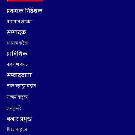
८
हामी पनि त उडाउछौ ।
प्रबन्धक निर्देशक
तारामान खड्का
९
कांग्रेसको १४ औं महाधिवेशनको
तयारी पुरा
सम्पादक
धनराज कटेल
१०
आर्थिक बर्ष २०७८÷२०७९ मा
प्राविधिक
आर्थिक बुद्धि दर ६.५ हुन सक्दैन ।
नारायण रावल
सम्वाददाता
लाल बहादुर चदारा
सन्जय खड्का
लव कुवँर
बजार प्रमुख
धिरज खड्का