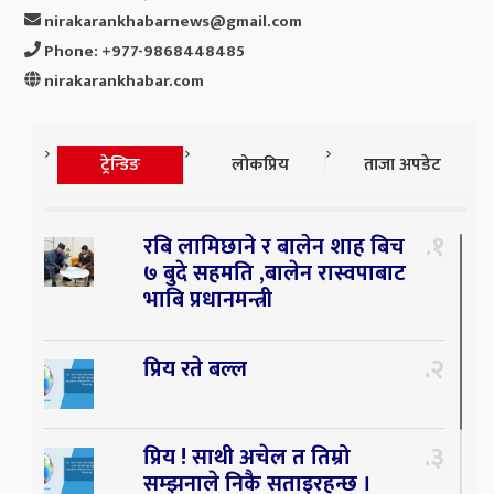
nirakarankhabarnews@gmail.com
Phone: +977-9868448485
nirakarankhabar.com
ट्रेन्डिङ
लोकप्रिय
ताजा अपडेट
१
रबि लामिछाने र बालेन शाह बिच
७ बुदे सहमति ,बालेन रास्वपाबाट
भाबि प्रधानमन्त्री
२
प्रिय रते बल्ल
३
प्रिय ! साथी अचेल त तिम्रो
सम्झनाले निकै सताइरहन्छ ।