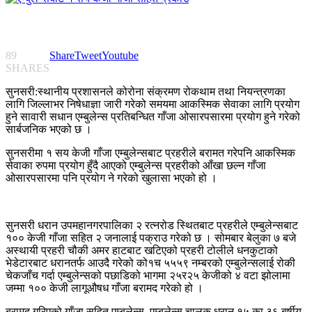
89
Share
Tweet
Youtube
SHARES
सुनसरी:स्थानीय प्रशासनले कोरोना संक्रमण रोकथाम तथा नियन्त्रणका
लागि जिल्लाभर निषेधाज्ञा जारी गरेको समयमा आकस्मिक सेवाका लागि प्रयोग
हुने सावारी सधान एम्बुलेन्स प्रतिबन्धित गाँजा ओसारपसारमा प्रयोग हुने गरेको
सार्बजनिक भएको छ ।
सुनसरीमा १ सय केजी गाँजा एम्बुलेन्सबाट प्रहरीले बरामत गरेपनि आकस्मिक
सेवाका रुपमा प्रयोग हुँदै आएको एम्बुलेन्स प्रहरीको आँखा छल्न गाँजा
ओसारपसारमा पनि प्रयोग ने गरेको खुलासा भएको हो ।
सुनसरी धरान उपमहानगरपालिका २ रत्नरोड स्थितबाट प्रहरीले एम्बुलेन्सबाट
१०० केजी गाँजा सहित २ जनालाई पक्राउ गरेको छ । सोमबार बेलुका ७ बजे
अस्थायी प्रहरी चौकी अमर हाटबाट खटिएको प्रहरी टोलीले धनकुटाको
भेडेटारबाट धरानतर्फ आउदै गरेको को१च ५५५९ नम्बरको एम्बुलेन्सलाई रोकी
चेकजाँच गर्दा एम्बुलेन्सको पछाडिको भागमा २५र२५ केजीको ४ वटा झोलामा
जम्मा १०० केजी लागूऔषध गाँजा बरामद गरेको हो ।
बरामद गरिएको गाँजा सहित एम्बुलेन्स, एम्बुलेन्स चालक धरान १५ का ३६ बर्षीय