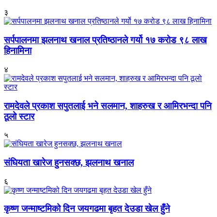
३
सर्पपालनमा झलनाथ खनाल प्रतिष्ठानले गर्यो १७ करोड ९८ लाख
हिनामिना
४
रामदेवले प्रकाश सपुतलाई भने सलमान, शाहरुख र आमिरभन्दा पनि
ठूलो स्टार
५
संघियता खारेज हुनसक्छ, झलनाथ खनाल
६
कृष्ण जन्माष्टमिको दिन जयगढमा बृहत देउडा खेल हुँने