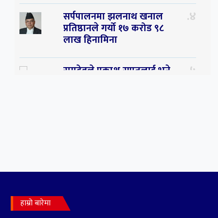
४
सर्पपालनमा झलनाथ खनाल
प्रतिष्ठानले गर्यो १७ करोड ९८
लाख हिनामिना
५
रामदेवले प्रकाश सपुतलाई भने
सलमान, शाहरुख र आमिरभन्दा
पनि ठूलो स्टार
हाम्रो बारेमा