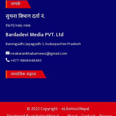
तयारी पुरा
सम्पर्क
सुचना बिभाग दर्ता नं.
१७२९/०७६-०७७
Bardadevi Media PVT. Ltd
१०
Bannigadhi Jayagadh-1, Sudurpachim Pradesh
आर्थिक बर्ष २०७८÷२०७९ मा
आर्थिक बुद्धि दर ६.५ हुन सक्दैन ।
nirakarankhabarnews@gmail.com
+977-9868448485
सामाजिक सञ्जाल
© 2022 Copyright - eLiteHostNepal