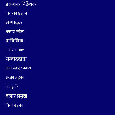
प्रबन्धक निर्देशक
६
संघियता खारेज हुनसक्छ,
तारामान खड्का
झलनाथ खनाल
सम्पादक
धनराज कटेल
७
कृष्ण जन्माष्टमिको दिन जयगढमा
बृहत देउडा खेल हुँने
प्राविधिक
नारायण रावल
सम्वाददाता
लाल बहादुर चदारा
सन्जय खड्का
लव कुवँर
८
हामी पनि त उडाउछौ ।
बजार प्रमुख
धिरज खड्का
९
कांग्रेसको १४ औं महाधिवेशनको