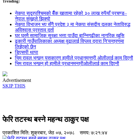
Trending:
नेकपा सुदूरपश्चिमको बैँक खातामा रहेको ३० लाख रुपैयाँ प्रचण्ड–
नेपाल समूहले झिक्य‍ो
नेकपा विभाजन भए सँगै प्रदेश २ मा नेकपा संसदीय दलका नेताविरुद्ध
अविश्वास प्रस्ताव दर्ता
घर घरमै सामाजिक सुुरक्षा भत्ता पाउँदा बान्निगढीका नागरिक खुसि
ढकारी गाउँपालिकाका अध्यक्ष वुढालाई विप्लव द्रारा नि'यन्त्रणमा
लिईएको छैन
डिएसपी थापा
भिम रावल भन्छन् यसकारण हामीले प्रधानमन्त्री ओलीलाई काम दिएनौ
भिम रावल भन्छन् हो हामीले प्रधानमन्त्रीओलीलाई काम दिएनौ
Advertisement
SKIP THIS
फेरि तटस्थ बस्ने महन्थ ठाकुर पक्ष
प्रकाशित मिति:
शुक्रबार, जेठ ०७, २०७८
समय: ७:२१:४४