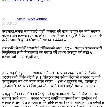
68
Share
Tweet
Youtube
SHARES
काठमाडौं:जनता समाजवादी पार्टी (जसपा) को महन्थ ठाकुर पक्ष नयाँ सरकार
गठनमा पनि तटस्थ बस्ने भएको छ । यससँगै संसद ९प्रतिनिधिसभा० भंग गरेर
फेरि मध्यावधि चुनाव घोषणाको सम्भावना बढेको छ ।
राष्ट्रपति विद्यादेवी भण्डारीले संविधानको धारा ७६९५० अनुसार प्रधानमन्त्री
नियुक्तिका लागि विश्वासको मत प्राप्त गर्ने आधार प्रस्तुत गर्न साँझ ५
बजेसम्मको समय दिएकी छन् ।
तर संसदको बहुमतमा निर्णायक मानिएको जसपाको ठाकुर पक्षले फेरि पनि
तटस्थ बस्ने निर्णय गरेको छ । सिंहदरबारमा बसेको बैठकले सरकार गठनको
प्रक्रियामा सहभागी नहुने निर्णय गरेको । अध्यक्ष ठाकुरले भने, ‘हामीले त
सुरुदेखि नै तटस्थ बस्दै आएका छौं । अहिले पनि हाम्रो अवस्था त्यही छ ।’
आफूहरुको माग सम्बोधन गरिररहेकाले प्रधानमन्त्री ओलीको विपक्षमा जान
नसक्ने उनले बताए । उनका अनुसार नागरिकतासम्बन्धी माग सम्बोधन गर्न
सरकारले अध्यादेश ल्याएको छ भने संविधान संशोधनका लागि कार्यदल बनेको छ
। कार्यदलमा एमालेका अग्नि खरेल, कृष्णभक्त पोखरेल र विष्णु रिमाल छन् भने