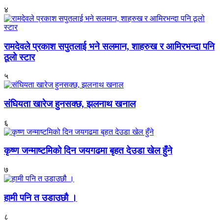
४
रामदेवले प्रकाश सपुतलाई भने सलमान, शाहरुख र आमिरभन्दा पनि
ठूलो स्टार
५
संघियता खारेज हुनसक्छ, झलनाथ खनाल
६
कृष्ण जन्माष्टमिको दिन जयगढमा बृहत देउडा खेल हुँने
७
हामी पनि त उडाउछौ ।
८