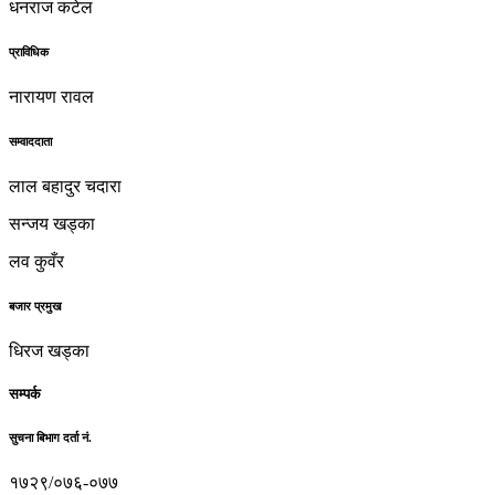
धनराज कटेल
प्राविधिक
नारायण रावल
सम्वाददाता
लाल बहादुर चदारा
सन्जय खड्का
लव कुवँर
बजार प्रमुख
धिरज खड्का
सम्पर्क
सुचना बिभाग दर्ता नं.
१७२९/०७६-०७७