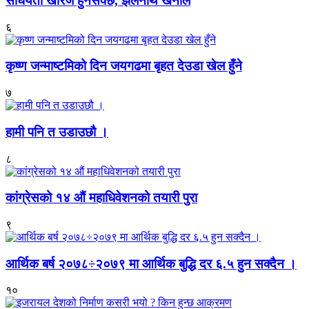
संघियता खारेज हुनसक्छ, झलनाथ खनाल
६
कृष्ण जन्माष्टमिको दिन जयगढमा बृहत देउडा खेल हुँने
७
हामी पनि त उडाउछौ ।
८
कांग्रेसको १४ औं महाधिवेशनको तयारी पुरा
९
आर्थिक बर्ष २०७८÷२०७९ मा आर्थिक बुद्धि दर ६.५ हुन सक्दैन ।
१०