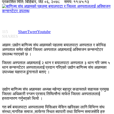
प्रकाशित मिति:
बिहिबार, जेठ ०६, २०७८
समय: ११:४५:१३
115
Share
Tweet
Youtube
SHARES
अछाम :उद्योग बाणिज्य संघ अछामको पहलमा बयालपाटा अस्पताल र कोभिड
अस्पताल समेत रहेको जिल्ला अस्पताल अछामलाई अक्सिजन कन्सनटेटर
उपलब्ध गराएको छ ।
जिल्ला अस्पताल अछामलाई २ थान र बयालपाटा अस्पताल ३ थान गरि जम्म ५
थान कन्सनटेटर अस्पताललाई प्रदान गरिएको उद्योग बाणिज्य संघ अछामका
उपाध्यक्ष यज्ञराज ढुंगानाले बताए ।
उद्योग बाणिज्य संघ अछामका अध्यक्ष महेन्द्र बहादुर कडायतले सहायक प्रमुख
जिल्ला अधिकारी रन्जन प्रसाद तिमिल्सैना मार्फत जिल्ला अस्पताललाई
हस्तान्तरण गर्नुभएको थियो ।
गत बर्ष बयालपाटा अस्पतालमा पिसिआर मेसिन खरिदका लागि विभिन्न संघ
संस्था,नागरिक समाज ,साफेगर स्थित ब्यापारी तथा विभिन्न समाजसेवि हरु