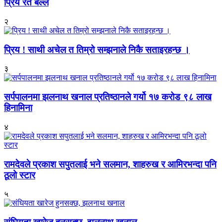
प्रिय रते बल्ल
२
प्रिय ! साथी अचेल त तिम्रो सम्झनाले निकै सताइरहन्छ ।
३
सर्पपालनमा झलनाथ खनाल प्रतिष्ठानले गर्यो १७ करोड ९८ लाख
हिनामिना
४
रामदेवले प्रकाश सपुतलाई भने सलमान, शाहरुख र आमिरभन्दा पनि
ठूलो स्टार
५