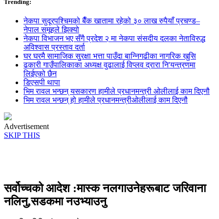
Trending:
नेकपा सुदूरपश्चिमको बैँक खातामा रहेको ३० लाख रुपैयाँ प्रचण्ड–
नेपाल समूहले झिक्य‍ो
नेकपा विभाजन भए सँगै प्रदेश २ मा नेकपा संसदीय दलका नेताविरुद्ध
अविश्वास प्रस्ताव दर्ता
घर घरमै सामाजिक सुुरक्षा भत्ता पाउँदा बान्निगढीका नागरिक खुसि
ढकारी गाउँपालिकाका अध्यक्ष वुढालाई विप्लव द्रारा नि'यन्त्रणमा
लिईएको छैन
डिएसपी थापा
भिम रावल भन्छन् यसकारण हामीले प्रधानमन्त्री ओलीलाई काम दिएनौ
भिम रावल भन्छन् हो हामीले प्रधानमन्त्रीओलीलाई काम दिएनौ
Advertisement
SKIP THIS
सर्वोच्चको आदेश :मास्क नलगाउनेहरूबाट जरिवाना
नलिनु,सडकमा नउभ्याउनु