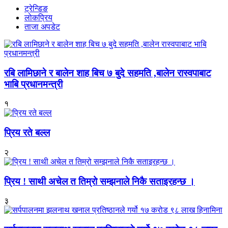
ट्रेन्डिङ
लोकप्रिय
ताजा अपडेट
रबि लामिछाने र बालेन शाह बिच ७ बुदे सहमति ,बालेन रास्वपाबाट
भाबि प्रधानमन्त्री
१
प्रिय रते बल्ल
२
प्रिय ! साथी अचेल त तिम्रो सम्झनाले निकै सताइरहन्छ ।
३