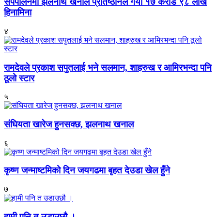
सर्पपालनमा झलनाथ खनाल प्रतिष्ठानले गर्यो १७ करोड ९८ लाख
हिनामिना
४
रामदेवले प्रकाश सपुतलाई भने सलमान, शाहरुख र आमिरभन्दा पनि
ठूलो स्टार
५
संघियता खारेज हुनसक्छ, झलनाथ खनाल
६
कृष्ण जन्माष्टमिको दिन जयगढमा बृहत देउडा खेल हुँने
७
हामी पनि त उडाउछौ ।