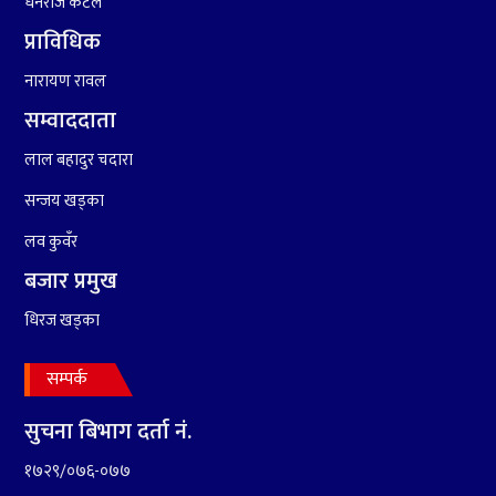
९
कांग्रेसको १४ औं महाधिवेशनको
धनराज कटेल
तयारी पुरा
प्राविधिक
नारायण रावल
सम्वाददाता
लाल बहादुर चदारा
सन्जय खड्का
१०
आर्थिक बर्ष २०७८÷२०७९ मा
आर्थिक बुद्धि दर ६.५ हुन सक्दैन ।
लव कुवँर
बजार प्रमुख
धिरज खड्का
सम्पर्क
सुचना बिभाग दर्ता नं.
१७२९/०७६-०७७