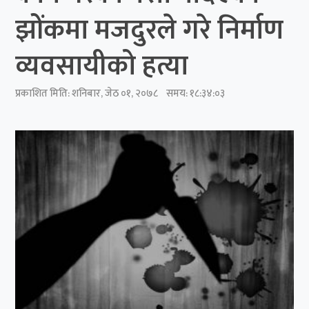
झोंकमा मजदुरले गरे निर्माण
व्यवसायीको हत्या
प्रकाशित मिति:
शनिबार, जेठ ०१, २०७८
समय: १८:३४:०३