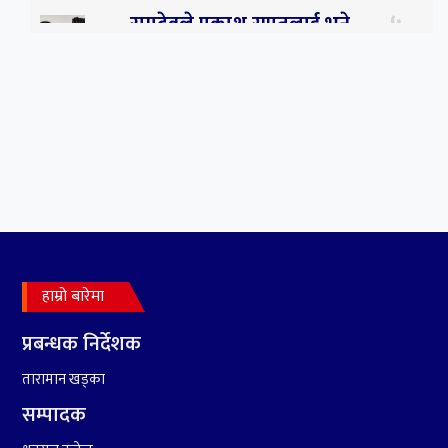
५
रामदेवले प्रकाश सपुतलाई भने
सलमान, शाहरुख र आमिरभन्दा
पनि ठूलो स्टार
६
संघियता खारेज हुनसक्छ,
झलनाथ खनाल
७
कृष्ण जन्माष्टमिको दिन जयगढमा
बृहत देउडा खेल हुँने
हाम्रो बारेमा
८
हामी पनि त उडाउछौ ।
प्रबन्धक निर्देशक
तारामान खड्का
सम्पादक