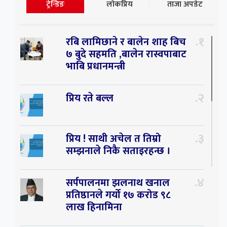
ट्रेन्डिङ
लोकप्रिय
ताजा अपडेट
१
रबि लामिछाने र बालेन शाह बिच
७ बुदे सहमति ,बालेन रास्वपाबाट
भाबि प्रधानमन्त्री
२
प्रिय रते बल्ल
३
प्रिय ! साथी अचेल त तिम्रो
सम्झनाले निकै सताइरहन्छ ।
४
सर्पपालनमा झलनाथ खनाल
प्रतिष्ठानले गर्यो १७ करोड ९८
लाख हिनामिना