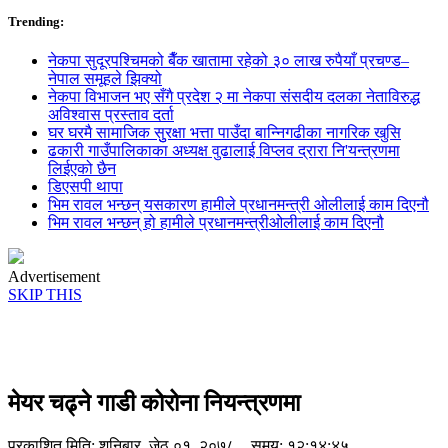
Trending:
नेकपा सुदूरपश्चिमको बैँक खातामा रहेको ३० लाख रुपैयाँ प्रचण्ड–
नेपाल समूहले झिक्य‍ो
नेकपा विभाजन भए सँगै प्रदेश २ मा नेकपा संसदीय दलका नेताविरुद्ध
अविश्वास प्रस्ताव दर्ता
घर घरमै सामाजिक सुुरक्षा भत्ता पाउँदा बान्निगढीका नागरिक खुसि
ढकारी गाउँपालिकाका अध्यक्ष वुढालाई विप्लव द्रारा नि'यन्त्रणमा
लिईएको छैन
डिएसपी थापा
भिम रावल भन्छन् यसकारण हामीले प्रधानमन्त्री ओलीलाई काम दिएनौ
भिम रावल भन्छन् हो हामीले प्रधानमन्त्रीओलीलाई काम दिएनौ
Advertisement
SKIP THIS
मेयर चढ्ने गाडी कोरोना नियन्त्रणमा
प्रकाशित मिति:
शनिबार, जेठ ०१, २०७८
समय: १२:१४:४५