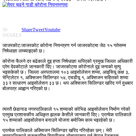
50
Share
Tweet
Youtube
SHARES
जाजरकोट:जाजरकोट कोरोना नियन्त्रण गर्न जाजरकोटमा जेठ १५ गतेसम्म
निषेधाज्ञा लम्ब्याइएको छ।
कोरोना फैलने दर बढेकाले दुइ हप्ता निषेधाज्ञा थपिएको प्रमुख जिल्ला अधिकारी
प्रेम देवकोटाले जानकारी दिए। जाजरकोटमा कोरोनाले दुइ जनाको मृत्यु
भइसकेको छ। जिल्ला अस्पतालमा १०३ आइसोलेसन शय्या, आइसियू कक्ष ३,
भेन्टिलेटर १, अक्सिजन सिलिण्डर ५४, एचडीयू १, अक्सिजन सहितको शय्या
३३ र साधारण आइसोलेसन ३३ छ। थप अक्सिजन सिलिण्डर खरिद गर्न वुधबार
बोलपत्र आह्वान गरिएको छ।
त्यस्तै छेडागाड नगरपालिकाले १५ शय्याको कोभिड आइसोलेसन निर्माण गरेको
प्रमुख प्रशासकीय अधिकृत झलक केसीले जानकारी दिए। प्रत्येक पालिकाले
१५ शय्याको आइसोलेसन बनाउने योजना बमोजिम काम भइरहेको छ।
प्रत्येक पालिकाले अक्सिजन सिलिण्डर खरिद गरिरहेका छन्। भेरी
नगरपालिकाले सङ्क्रमित बिरामीलाइ ओसारपसार गर्न नेपाल रेडक्रस