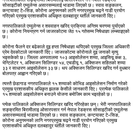
सोसाइटीको एम्वुलेन्स असारसम्मलाई भाडामा लिएको छ। स्वाव सङ्कलन,
कन्टयाक्ट टे«सिङ, कोरोना अनुगमनको लागि नगरप्रमुख चढ्ने गाडी प्रयोग
गरिएको प्रमुख प्रशासकीय अधिकृत दलबहादुर घर्तीले जानकारी दिए।
नगरपालिकाले एम्वुलेन्स र शववाहन खरिद प्रक्रिया अन्तिम चरणमा पुर्याएको
छ। कोरोना नियन्त्रण गर्न जाजरकोटमा जेठ १५ गतेसम्म निषेधाज्ञा लम्ब्याइएको
छ।
कोरोना फैलने दर बढेकाले दुइ हप्ता निषेधाज्ञा थपिएको प्रमुख जिल्ला अधिकारी
प्रेम देवकोटाले जानकारी दिए। जाजरकोटमा कोरोनाले दुइ जनाको मृत्यु
भइसकेको छ। जिल्ला अस्पतालमा १०३ आइसोलेसन शय्या, आइसियू कक्ष ३,
भेन्टिलेटर १, अक्सिजन सिलिण्डर ५४, एचडीयू १, अक्सिजन सहितको शय्या
३३ र साधारण आइसोलेसन ३३ छ। थप अक्सिजन सिलिण्डर खरिद गर्न वुधबार
बोलपत्र आह्वान गरिएको छ।
त्यस्तै छेडागाड नगरपालिकाले १५ शय्याको कोभिड आइसोलेसन निर्माण गरेको
प्रमुख प्रशासकीय अधिकृत झलक केसीले जानकारी दिए। प्रत्येक पालिकाले
१५ शय्याको आइसोलेसन बनाउने योजना बमोजिम काम भइरहेको छ।
प्त्येक पालिकाले अक्सिजन सिलिण्डर खरिद गरिरहेका छन्। भेरी नगरपालिकाले
सङ्क्रमित बिरामीलाइ ओसारपसार गर्न नेपाल रेडक्रस सोसाइटीको एम्वुलेन्स
असारसम्मलाई भाडामा लिएको छ। स्वाव सङ्कलन, कन्टयाक्ट टे«सिङ,
कोरोना अनुगमनको लागि नगरप्रमुख चढ्ने गाडी प्रयोग गरिएको प्रमुख
प्रशासकीय अधिकृत दलबहादुर घर्तीले जानकारी दिए।