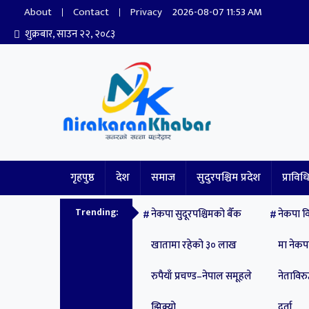
About
Contact
Privacy
2026-08-07 11:53 AM
शुक्रबार, साउन २२, २०८३
Nirakaran Khabar
गृहपुष्ठ
देश
समाज
सुदुरपश्चिम प्रदेश
प्राविध
Trending:
नेकपा सुदूरपश्चिमको बैँक
नेकपा वि
खातामा रहेको ३० लाख
मा नेक
रुपैयाँ प्रचण्ड–नेपाल समूहले
नेताविरुद
झिक्य‍ो
दर्ता