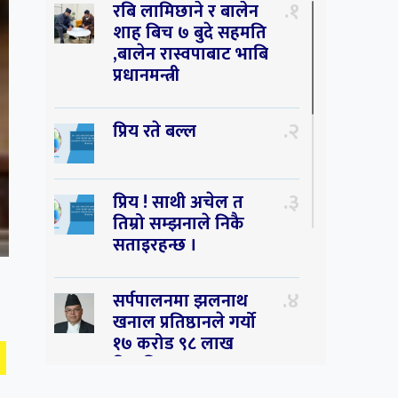
१
रबि लामिछाने र बालेन
शाह बिच ७ बुदे सहमति
,बालेन रास्वपाबाट भाबि
प्रधानमन्त्री
२
प्रिय रते बल्ल
३
प्रिय ! साथी अचेल त
तिम्रो सम्झनाले निकै
सताइरहन्छ ।
४
सर्पपालनमा झलनाथ
खनाल प्रतिष्ठानले गर्यो
१७ करोड ९८ लाख
हिनामिना