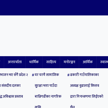
ि
अन्तरर्वाता
धार्मिक
साहित्य
मनोरञ्जन
आर्थिक
स्वास्
भाजन भए सँगै प्रदेश २
घर घरमै सामाजिक
ढकारी गाउँपालिकाका
पा संसदीय दलका
सुुरक्षा भत्ता पाउँदा
अध्यक्ष वुढालाई विप्लव
्ध अविश्वास प्रस्ताव
बान्निगढीका नागरिक
द्रारा नि'यन्त्रणमा लिईएको
खुसि
छैन