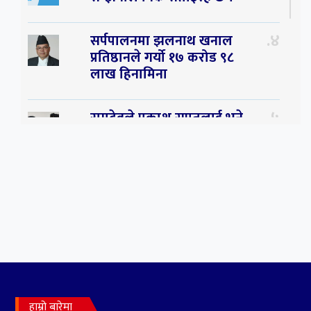
४
सर्पपालनमा झलनाथ खनाल
प्रतिष्ठानले गर्यो १७ करोड ९८
लाख हिनामिना
५
रामदेवले प्रकाश सपुतलाई भने
सलमान, शाहरुख र आमिरभन्दा
पनि ठूलो स्टार
६
संघियता खारेज हुनसक्छ,
झलनाथ खनाल
७
कृष्ण जन्माष्टमिको दिन जयगढमा
बृहत देउडा खेल हुँने
हाम्रो बारेमा