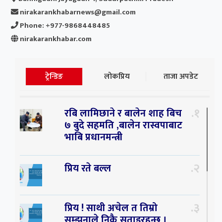
nirakarankhabarnews@gmail.com
Phone: +977-9868448485
nirakarankhabar.com
ट्रेन्डिङ
लोकप्रिय
ताजा अपडेट
१
रबि लामिछाने र बालेन शाह बिच
७ बुदे सहमति ,बालेन रास्वपाबाट
भाबि प्रधानमन्त्री
२
प्रिय रते बल्ल
३
प्रिय ! साथी अचेल त तिम्रो
सम्झनाले निकै सताइरहन्छ ।