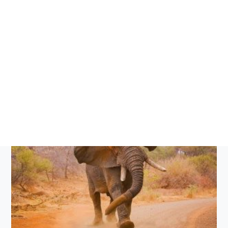
हात्तीको आक्रमणबाट एक
जनाको मृत्यु
प्रकाशित मिति:
बिहिबार, वैशाख ३०, २०७८
समय: ८:३७:१३