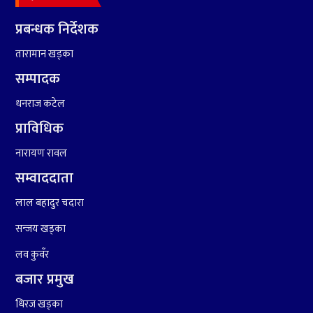
८
हामी पनि त उडाउछौ ।
प्रबन्धक निर्देशक
तारामान खड्का
सम्पादक
९
कांग्रेसको १४ औं महाधिवेशनको
धनराज कटेल
तयारी पुरा
प्राविधिक
नारायण रावल
सम्वाददाता
लाल बहादुर चदारा
सन्जय खड्का
१०
आर्थिक बर्ष २०७८÷२०७९ मा
आर्थिक बुद्धि दर ६.५ हुन सक्दैन ।
लव कुवँर
बजार प्रमुख
धिरज खड्का