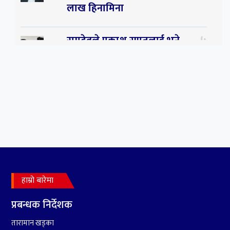
लाख हिनामिना
५
रामदेवले प्रकाश सपुतलाई भने
सलमान, शाहरुख र आमिरभन्दा
पनि ठूलो स्टार
६
संघियता खारेज हुनसक्छ,
झलनाथ खनाल
७
कृष्ण जन्माष्टमिको दिन जयगढमा
बृहत देउडा खेल हुँने
हाम्रो बारेमा
प्रबन्धक निर्देशक
तारामान खड्का