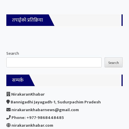
तपाईको प्रतिक्रिया
Search
Search
सम्पर्क
NirakaranKhabar
Bannigadhi Jayagadh-1, Sudurpachim Pradesh
nirakarankhabarnews@gmail.com
Phone: +977-9868448485
nirakarankhabar.com