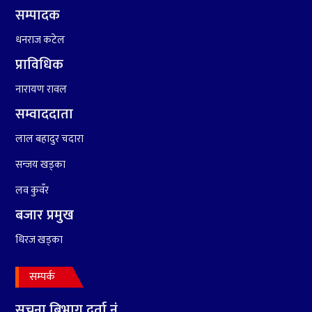
सम्पादक
८
हामी पनि त उडाउछौ ।
धनराज कटेल
प्राविधिक
९
नारायण रावल
कांग्रेसको १४ औं महाधिवेशनको
तयारी पुरा
सम्वाददाता
लाल बहादुर चदारा
१०
आर्थिक बर्ष २०७८÷२०७९ मा
सन्जय खड्का
आर्थिक बुद्धि दर ६.५ हुन सक्दैन ।
लव कुवँर
बजार प्रमुख
धिरज खड्का
सम्पर्क
सुचना बिभाग दर्ता नं.