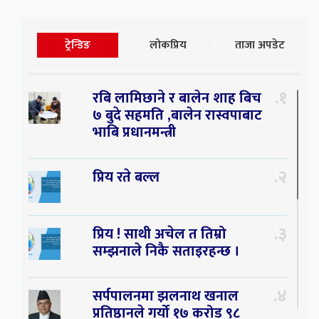
ट्रेन्डिङ
लोकप्रिय
ताजा अपडेट
१
रबि लामिछाने र बालेन शाह बिच
७ बुदे सहमति ,बालेन रास्वपाबाट
भाबि प्रधानमन्त्री
२
प्रिय रते बल्ल
३
प्रिय ! साथी अचेल त तिम्रो
सम्झनाले निकै सताइरहन्छ ।
४
सर्पपालनमा झलनाथ खनाल
प्रतिष्ठानले गर्यो १७ करोड ९८