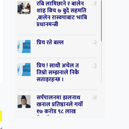
१
रबि लामिछाने र बालेन
शाह बिच ७ बुदे सहमति
,बालेन रास्वपाबाट भाबि
प्रधानमन्त्री
२
प्रिय रते बल्ल
३
प्रिय ! साथी अचेल त
तिम्रो सम्झनाले निकै
सताइरहन्छ ।
४
सर्पपालनमा झलनाथ
खनाल प्रतिष्ठानले गर्यो
१७ करोड ९८ लाख
हिनामिना