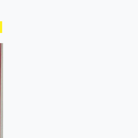
९
कांग्रेसको १४ औं
महाधिवेशनको तयारी
पुरा
१०
आर्थिक बर्ष
२०७८÷२०७९ मा
आर्थिक बुद्धि दर ६.५ हुन
सक्दैन ।