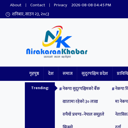
About
Contact
Privacy
2026-08-08 04:45 PM
शनिबार, साउन २३, २०८३
Nirakaran Khabar
गृहपुष्ठ
देश
समाज
सुदुरपश्चिम प्रदेश
प्राविध
Trending:
नेकपा सुदूरपश्चिमको बैँक
नेकपा वि
खातामा रहेको ३० लाख
मा नेक
रुपैयाँ प्रचण्ड–नेपाल समूहले
नेताविरुद
झिक्य‍ो
दर्ता