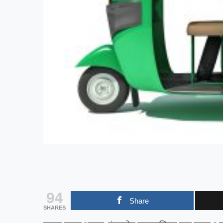
94
Share
SHARES