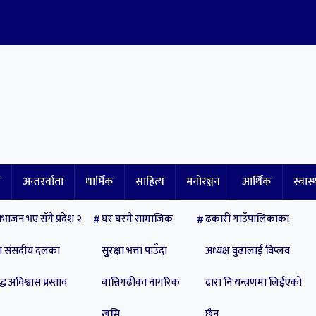
ि
अन्तरर्वाता
धार्मिक
साहित्य
मनोरञ्जन
आर्थिक
स्वास्
भाजन भए सँगै प्रदेश २
घर घरमै सामाजिक
ढकारी गाउँपालिकाका
पा संसदीय दलका
सुुरक्षा भत्ता पाउँदा
अध्यक्ष वुढालाई विप्लव
्ध अविश्वास प्रस्ताव
बान्निगढीका नागरिक
द्रारा नि'यन्त्रणमा लिईएको
खुसि
छैन