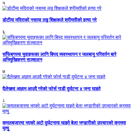
५
डोटीमा मदिराको नसामा लठ्ठ शिक्षकले श्रीमतीको हत्या गरे
६
साँफेबगरमा युवाहरूका लागि बिपद् व्यवस्थापन र जलबायु परिवर्तन बारे
अभिमुखिकरण सञ्चालन
७
दैलेखमा अछाम आउदै गरेको फोर्स गाडी दुर्घटना ४ जना घाइते
८
कमलबजारमा भएको अटो दुर्घटनामा घाइते बेला भण्डारीको उपचारको क्रममा
मृत्युु