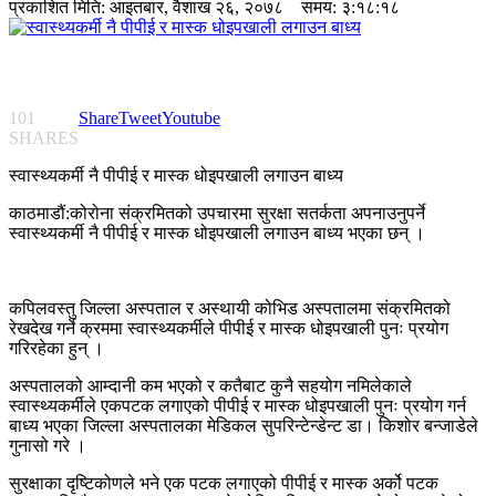
प्रकाशित मिति:
आइतबार, वैशाख २६, २०७८
समय: ३:१८:१८
101
Share
Tweet
Youtube
SHARES
स्वास्थ्यकर्मी नै पीपीई र मास्क धोइपखाली लगाउन बाध्य
काठमाडौं:कोरोना संक्रमितको उपचारमा सुरक्षा सतर्कता अपनाउनुपर्ने
स्वास्थ्यकर्मी नै पीपीई र मास्क धोइपखाली लगाउन बाध्य भएका छन् ।
कपिलवस्तु जिल्ला अस्पताल र अस्थायी कोभिड अस्पतालमा संक्रमितको
रेखदेख गर्ने क्रममा स्वास्थ्यकर्मीले पीपीई र मास्क धोइपखाली पुनः प्रयोग
गरिरहेका हुन् ।
अस्पतालको आम्दानी कम भएको र कतैबाट कुनै सहयोग नमिलेकाले
स्वास्थ्यकर्मीले एकपटक लगाएको पीपीई र मास्क धोइपखाली पुनः प्रयोग गर्न
बाध्य भएका जिल्ला अस्पतालका मेडिकल सुपरिन्टेन्डेन्ट डा। किशोर बन्जाडेले
गुनासो गरे ।
सुरक्षाका दृष्टिकोणले भने एक पटक लगाएको पीपीई र मास्क अर्को पटक