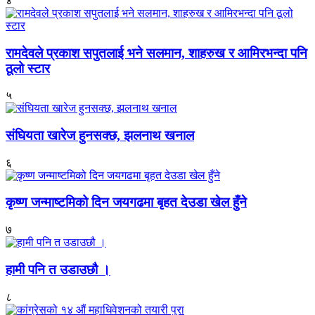
४
रामदेवले प्रकाश सपुतलाई भने सलमान, शाहरुख र आमिरभन्दा पनि
ठूलो स्टार
५
संघियता खारेज हुनसक्छ, झलनाथ खनाल
६
कृष्ण जन्माष्टमिको दिन जयगढमा बृहत देउडा खेल हुँने
७
हामी पनि त उडाउछौ ।
८