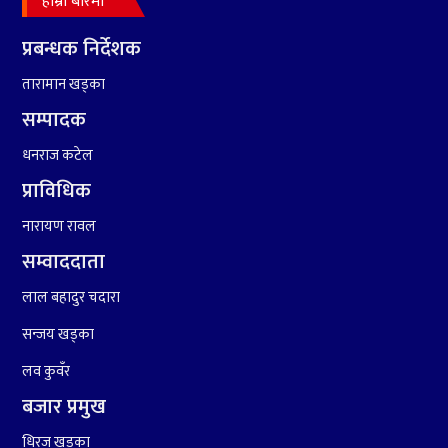
हाम्रो बारेमा
८
हामी पनि त उडाउछौ ।
प्रबन्धक निर्देशक
तारामान खड्का
९
कांग्रेसको १४ औं महाधिवेशनको
तयारी पुरा
सम्पादक
धनराज कटेल
१०
आर्थिक बर्ष २०७८÷२०७९ मा
प्राविधिक
आर्थिक बुद्धि दर ६.५ हुन सक्दैन ।
नारायण रावल
सम्वाददाता
लाल बहादुर चदारा
सन्जय खड्का
लव कुवँर
बजार प्रमुख
धिरज खड्का