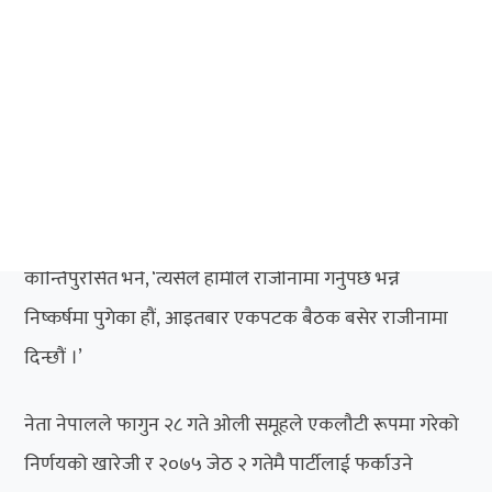
नेपालले बताए ।
नेता नेपालका अनुसार शनिबारको बैठकमा नेताहरूले ओली कुनै
पनि हालतमा नसच्चिने र उनको जालोमा पर्न नहुने बताएका थिए
र त्यसमा सबै सहमत छन् । ‘वार्ता र सहमतिका प्रयास भएका हुन्
तर सहमतिका लागि ओलीजी तयार देखिनुभएन,’ नेपालले
कान्तिपुरसित भने, ‘त्यसैले हामीले राजीनामा गर्नुपर्छ भन्ने
निष्कर्षमा पुगेका हौं, आइतबार एकपटक बैठक बसेर राजीनामा
दिन्छौं ।’
नेता नेपालले फागुन २८ गते ओली समूहले एकलौटी रूपमा गरेको
निर्णयको खारेजी र २०७५ जेठ २ गतेमै पार्टीलाई फर्काउने