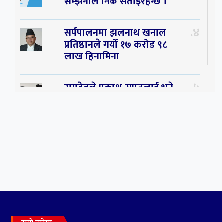
सम्झनाले निकै सताइरहन्छ ।
४
सर्पपालनमा झलनाथ खनाल
प्रतिष्ठानले गर्यो १७ करोड ९८
लाख हिनामिना
५
रामदेवले प्रकाश सपुतलाई भने
सलमान, शाहरुख र आमिरभन्दा
पनि ठूलो स्टार
६
संघियता खारेज हुनसक्छ,
झलनाथ खनाल
७
कृष्ण जन्माष्टमिको दिन जयगढमा
बृहत देउडा खेल हुँने