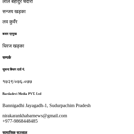
लाल बहादुर चदारा
सन्जय खड्का
लव कुवँर
बजार प्रमुख
धिरज खड्का
सम्पर्क
सुचना बिभाग दर्ता नं.
१७२९/०७६-०७७
Bardadevi Media PVT. Ltd
Bannigadhi Jayagadh-1, Sudurpachim Pradesh
nirakarankhabarnews@gmail.com
+977-9868448485
सामाजिक सञ्जाल