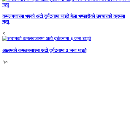
कमलबजारमा भएको अटो दुर्घटनामा घाइते बेला भण्डारीको उपचारको क्रममा
मृत्युु
९
अछामको कमलबजारमा अटो दुर्घटनामा ३ जना घाइते
१०