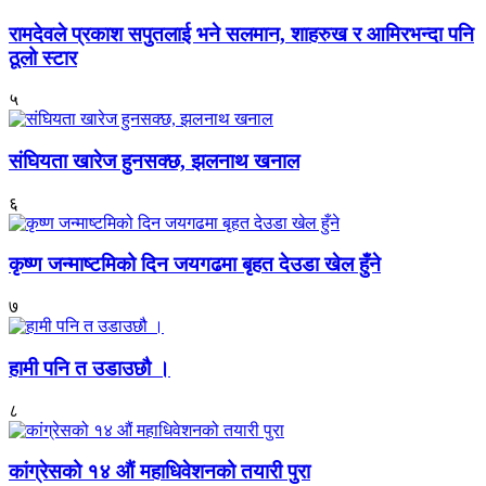
रामदेवले प्रकाश सपुतलाई भने सलमान, शाहरुख र आमिरभन्दा पनि
ठूलो स्टार
५
संघियता खारेज हुनसक्छ, झलनाथ खनाल
६
कृष्ण जन्माष्टमिको दिन जयगढमा बृहत देउडा खेल हुँने
७
हामी पनि त उडाउछौ ।
८
कांग्रेसको १४ औं महाधिवेशनको तयारी पुरा