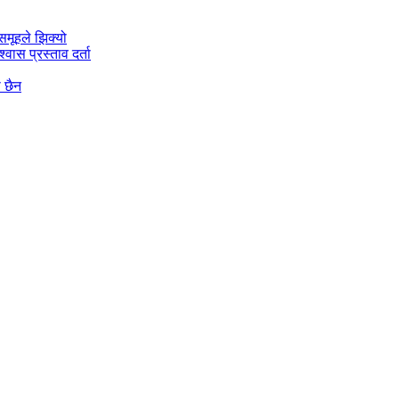
मूहले झिक्य‍ो
वास प्रस्ताव दर्ता
ो छैन