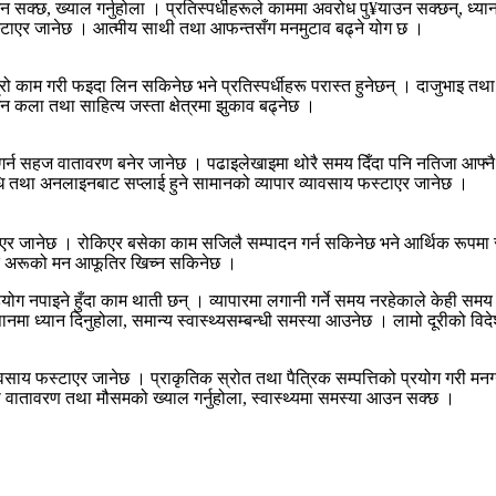
क्छ, ख्याल गर्नुहोला । प्रतिस्पर्धीहरूले काममा अवरोध पु¥याउन सक्छन्, ध्यान
 फस्टाएर जानेछ । आत्मीय साथी तथा आफन्तसँग मनमुटाव बढ्ने योग छ ।
्रो काम गरी फइदा लिन सकिनेछ भने प्रतिस्पर्धीहरू परास्त हुनेछन् । दाजुभाइ त
न कला तथा साहित्य जस्ता क्षेत्रमा झुकाव बढ्नेछ ।
्न सहज वातावरण बनेर जानेछ । पढाइलेखाइमा थोरै समय दिँदा पनि नतिजा आफ्नै प
षधि तथा अनलाइनबाट सप्लाई हुने सामानको व्यापार व्यावसाय फस्टाएर जानेछ ।
भएर जानेछ । रोकिएर बसेका काम सजिलै सम्पादन गर्न सकिनेछ भने आर्थिक रूपमा सुदृढ
ार्फत अरूको मन आफूतिर खिच्न सकिनेछ ।
 सहयोग नपाइने हुँदा काम थाती छन् । व्यापारमा लगानी गर्ने समय नरहेकाले केही स
नमा ध्यान दिनुहोला, समान्य स्वास्थ्यसम्बन्धी समस्या आउनेछ । लामो दूरीको विद
वसाय फस्टाएर जानेछ । प्राकृतिक स्रोत तथा पैत्रिक सम्पत्तिको प्रयोग गरी मन
हिरी वातावरण तथा मौसमको ख्याल गर्नुहोला, स्वास्थ्यमा समस्या आउन सक्छ ।