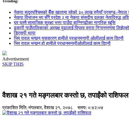
Trending:
नेकपा सुदूरपश्चिमको बैँक खातामा रहेको ३० लाख रुपैयाँ प्रचण्ड–नेपाल स
नेकपा विभाजन भए सँगै प्रदेश २ मा नेकपा संसदीय दलका नेताविरुद्ध अविश्
घर घरमै सामाजिक सुुरक्षा भत्ता पाउँदा बान्निगढीका नागरिक खुसि
ढकारी गाउँपालिकाका अध्यक्ष वुढालाई विप्लव द्रारा नि'यन्त्रणमा लिईएक
डिएसपी थापा
भिम रावल भन्छन् यसकारण हामीले प्रधानमन्त्री ओलीलाई काम दिएनौ
भिम रावल भन्छन् हो हामीले प्रधानमन्त्रीओलीलाई काम दिएनौ
Advertisement
SKIP THIS
वैशाख २१ गते मङ्गलबार कस्तो छ, तपाईंको राशिफल
प्रकाशित मिति:
मंगलबार, वैशाख २१, २०७८
समय: ०:४२:०७