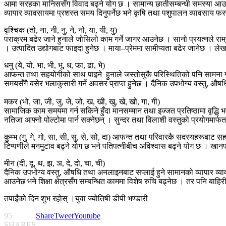
आमा सरहका मानिससँग विवाद बढ्ने योग छ । सामान्य छातीसम्बन्धी समस्या आउन स
व्यापार व्यावसायमा प्रशस्त समय दिनुपर्नेछ भने कृषि तथा पशुपालन व्यावसाय
वृश्चिक (तो, ना, नी, नु, ने, नो, या, यी, यु)
पराक्रम बढेर जाने हुनाले जोसिलो काम गर्ने जागर आउनेछ । सानो प्रयत्नले राम
। उत्पादित उद्योगबाट फाइदा हुनेछ । माया–प्रेममा सामीप्यता बढेर जानेछ । लेख
धनु (ये, यो, भा, भी, भू, ध, फा, ढा, भे)
आफन्त तथा सहयोगीको साथ पाइने हुनाले जस्तोसुकै परिस्थितिको पनि सामना गर
समयसँगै बसेर भलाकुसारी गर्ने अवसर प्राप्त हुनेछ । दैनिक उपभोग्य वस्तु, औ
मकर (भो, जा, जी, जु, जे, जो, ख, खी, खु, खे, खो, गा, गी)
सामाजिक काम समयमा गर्न सकिने हुँदा मानसम्मान तथा इज्जत प्रतिष्ठामा वृद्धि 
नतिजा आफ्नो पोल्टोमा पार्न सक्नेछन् । सुन्दर तथा विलाशी वस्तुको प्रयोगम
कुम्भ (गु, गे, गो, सा, सी, सु, से, सो, दा) आफन्त तथा परिवारकै सदस्यहरूबाट
टिप्पणीले मनमुटाव बढ्ने योग छ भने पतिपत्नीबीच अविश्वास बढ्ने योग छ । खानपा
मीन (दी, दू, थ, झ, ञ, दे, दो, चा, ची)
दैनिक उपभोग्य वस्तु, औषधि तथा अनलाइनबाट सप्लाई हुने सामानको व्यापार व्या
आउनेछ भने शिक्षा क्षेत्रसँग सम्बन्धित काममा विशेष रुचि बढ्नेछ । तर पनि बा
तपाईंको दिन शुभ रहोस् ।युवा ज्योतिषी डीपी भण्डारी
95
Share
Tweet
Youtube
SHARES