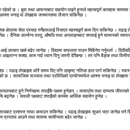
रहेको छ । बुवा तथा आफन्तबाट सहयोग पाइने हुनाले महत्त्वपूर्ण कामहरू समयमा नै फ
 आफ्ना भनाइ वा लेखहरू जनमानसमा लैजान सकिनेछ ।
 क्षेत्रमा सेवा प्रभाह गर्नेहरूलाई रिजाएर महत्त्वपूर्र्ण काम दिन सकिनेछ । 
नेछ । दैनिक उपभोग्य वस्तु, औषधि तथा अनलाइनबाट सप्लाई हुने सामानको व्यापा
या आई उपचार खर्च बढेर जानेछ । विद्यामा सफलता पाउन मिहिनेत गर्नुपर्ला । दिदीब
 आइलाग्न सक्छ, काम गर्दा ध्यान दिनु जरुरी देखिन्छ । तर पनि बैङ्क तथा वित्
नेछ । पढाइ लेखाइमा थोरै समय दिए पनि उत्कृष्ट नतिजा हात पार्न सकिनेछ । स्वा
रहेको छ । सामाजिक सञ्जाल तथा प्रविधिको प्रयोगमार्फत आफ्ना भनाइ वा लेखह
यायलयबाट हुने निर्णयहरू तपाईंकै पक्षमा हुनेछन् । मायाप्रेम तथा दाम्पत्य जीवनको 
चि बढ्नेछ । मावली पक्षबाट तपाईंको काममा आर्थिक सहयोग हुनेछ ।
ायबाट प्रशस्त नाफा कमाउन सकिनेछ । पढाइ लेखाइमा सुधार भएर जानेछ भने शिक्ष
्रेम प्रस्ताव आउने तथा मायामा सामीप्यता बढेर जानेछ ।