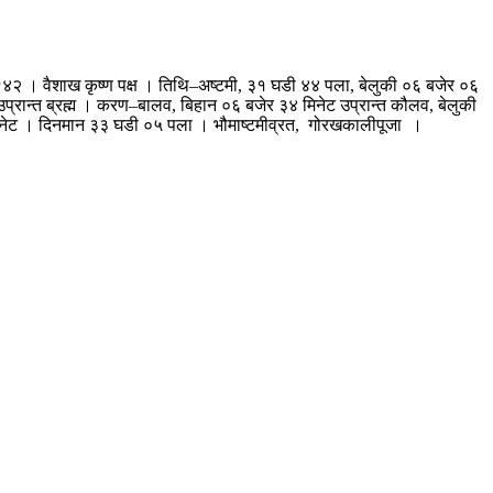
४२ । वैशाख कृष्ण पक्ष । तिथि–अष्टमी, ३१ घडी ४४ पला, बेलुकी ०६ बजेर ०६
प्रान्त ब्रह्म । करण–बालव, बिहान ०६ बजेर ३४ मिनेट उप्रान्त कौलव, बेलुकी
३८ मिनेट । दिनमान ३३ घडी ०५ पला । भौमाष्टमीव्रत, गोरखकालीपूजा ।