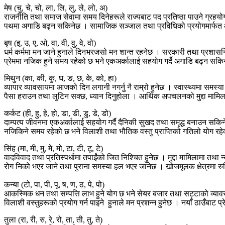
मेष (चु, चे, चो, ला, लि, लु, ले, लो, अ)
राजनीति तथा समाज सेवामा समय दिनेहरूले राज्यबाट पद प्रतिष्ठा पाउने ग्रहयोग 
पथमा अगाडि बढ्न सकिनेछ । सामाजिक सञ्जाल तथा प्रविधिको प्रयोगमार्फत
बृष (इ, उ, ए, ओ, वा, वी, वु, वे, वो)
धर्म कर्ममा मन जाने हुनाले दिनभरजसो मन शान्त रहनेछ । सरकारी तथा प्रशासनिक
प्रेममा नजिक हुने समय रहेको छ भने एकअर्कालाई सहयोग गर्दै अगाडि बढ्न सकि
मिथुन (का, की, कु, घ, ङ, छ, के, को, हा)
व्यापार व्यावसायमा आजको दिन लगानी नगर्नु नै राम्रो हुनेछ । स्वास्थ्यमा समस्
पैसा हराउन तथा लुटिन सक्छ, ध्यान दिनुहोला । आर्थिक अपचलनको मुद्दा मामिला
कर्कट (ही, हु, हे, हो, डा, डी, डु, डे, डो)
दाम्पत्य जीवनमा एकअर्कालाई सहयोग गर्दै दैनिकी सुखद तथा समृद्ध बनाउन सकि
नजिकिने समय रहेको छ भने विलाशी तथा भौतिक वस्तु प्राप्तिको गतिलो योग 
सिंह (मा, मी, मु, मे, मो, टा, टी, टू, टे)
वादविवाद तथा प्रतिस्पर्धामा तपाईंको जित निश्चित हुनेछ । मुद्दा मामिलामा तथा न्
रोग निको भएर जाने तथा पुराना समस्या हल भएर जानेछ । खोजमूलक क्षेत्रमा रु
कन्या (टो, पा, पी, पू, ष, ण, ठ, पे, पो)
आकस्मिक धन तथा सम्पत्ति लाभ हुने योग छ भने सेयर बजार तथा सट्टाको व्यावस
विलाशी वस्तुहरूको प्रयोग गर्न पाइने हुनाले मन प्रशन्न हुनेछ । नयाँ ठाउँबाट प
तुला (रा, री, रु, रे, रो, ता, ती, तु, ते)