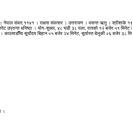
 नेपाल संवत् ११४१ । राक्षस संवत्सर । उत्तरायण । वसन्त ऋतु । श्रीशाके १९
िनेट उप्रान्त धनिष्ठा । योग–शुक्ल, ४८ घडी ३८ पला, रातको १२ बजेर ५१ मिनेट उ
 । काठमाडौँमा सूर्योदय बिहान ०५ बजेर २४ मिनेट, सूर्यास्त बेलुकी ०६ बजेर 
ला ।