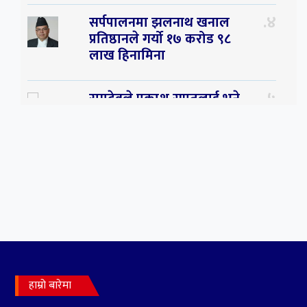
४
सर्पपालनमा झलनाथ खनाल
प्रतिष्ठानले गर्यो १७ करोड ९८
लाख हिनामिना
५
रामदेवले प्रकाश सपुतलाई भने
सलमान, शाहरुख र आमिरभन्दा
पनि ठूलो स्टार
हाम्रो बारेमा