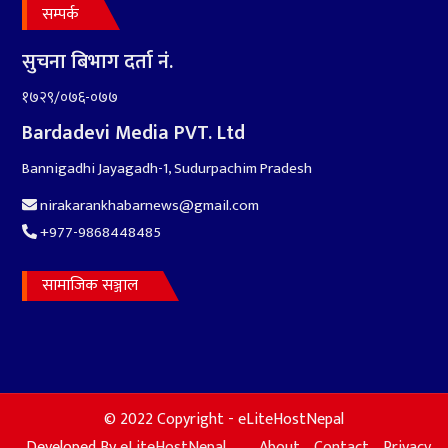
तयारी पुरा
सम्पर्क
सुचना बिभाग दर्ता नं.
१७२९/०७६-०७७
Bardadevi Media PVT. Ltd
१०
Bannigadhi Jayagadh-1, Sudurpachim Pradesh
आर्थिक बर्ष २०७८÷२०७९ मा
आर्थिक बुद्धि दर ६.५ हुन सक्दैन ।
nirakarankhabarnews@gmail.com
+977-9868448485
सामाजिक सञ्जाल
© 2022 Copyright - eLiteHostNepal
Developed By
eLiteHostNepal
About
Contact
Privacy