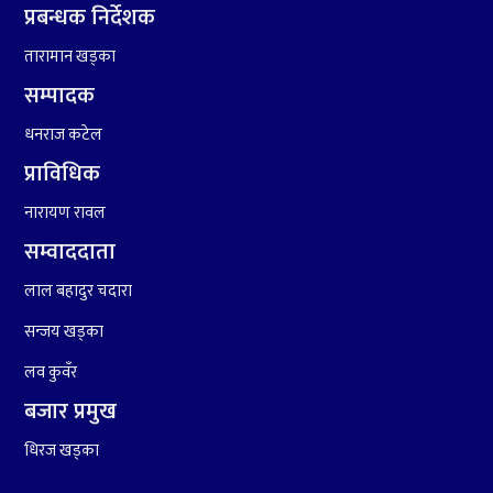
प्रबन्धक निर्देशक
६
संघियता खारेज हुनसक्छ,
तारामान खड्का
झलनाथ खनाल
सम्पादक
धनराज कटेल
७
कृष्ण जन्माष्टमिको दिन जयगढमा
बृहत देउडा खेल हुँने
प्राविधिक
नारायण रावल
सम्वाददाता
लाल बहादुर चदारा
सन्जय खड्का
लव कुवँर
८
हामी पनि त उडाउछौ ।
बजार प्रमुख
धिरज खड्का
९
कांग्रेसको १४ औं महाधिवेशनको