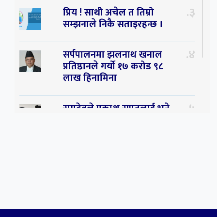
३
प्रिय ! साथी अचेल त तिम्रो
सम्झनाले निकै सताइरहन्छ ।
४
सर्पपालनमा झलनाथ खनाल
प्रतिष्ठानले गर्यो १७ करोड ९८
लाख हिनामिना
५
रामदेवले प्रकाश सपुतलाई भने
सलमान, शाहरुख र आमिरभन्दा
पनि ठूलो स्टार
६
संघियता खारेज हुनसक्छ,
झलनाथ खनाल
७
कृष्ण जन्माष्टमिको दिन जयगढमा
बृहत देउडा खेल हुँने