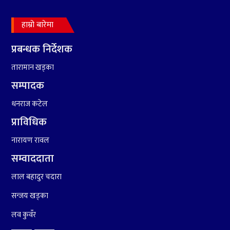
हाम्रो बारेमा
८
हामी पनि त उडाउछौ ।
प्रबन्धक निर्देशक
तारामान खड्का
९
कांग्रेसको १४ औं महाधिवेशनको
तयारी पुरा
सम्पादक
धनराज कटेल
१०
आर्थिक बर्ष २०७८÷२०७९ मा
प्राविधिक
आर्थिक बुद्धि दर ६.५ हुन सक्दैन ।
नारायण रावल
सम्वाददाता
लाल बहादुर चदारा
सन्जय खड्का
लव कुवँर