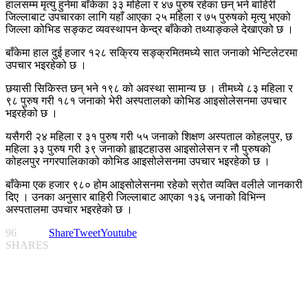
हालसम्म मृत्यु हुनेमा बाँकेका ३३ महिला र ४७ पुरुष रहेका छन् भने बाहिरी
जिल्लाबाट उपचारका लागि यहाँ आएका २५ महिला र ७५ पुरुषको मृत्यु भएको
जिल्ला कोभिड सङ्कट व्यवस्थापन केन्द्र बाँकेको तथ्याङ्कले देखाएको छ ।
बाँकेमा हाल दुई हजार १२८ सक्रिय सङ्क्रमितमध्ये सात जनाको भेन्टिलेटरमा
उपचार भइरहेको छ ।
छयासी सिकिस्त छन् भने १९८ को अवस्था सामान्य छ । तीमध्ये ८३ महिला र
९८ पुरुष गरी १८१ जनाको भेरी अस्पतालको कोभिड आइसोलेसनमा उपचार
भइरहेको छ ।
यसैगरी २४ महिला र ३१ पुरुष गरी ५५ जनाको शिक्षण अस्पताल कोहलपुर, छ
महिला ३३ पुरुष गरी ३९ जनाको ह्वाइटहाउस आइसोलेसन र नौ पुरुषको
कोहलपुर नगरपालिकाको कोभिड आइसोलेसनमा उपचार भइरहेको छ ।
बाँकेमा एक हजार ९८० होम आइसोलेसनमा रहेको स्रोत व्यक्ति वलीले जानकारी
दिए । उनका अनुसार बाहिरी जिल्लाबाट आएका १३६ जनाको विभिन्न
अस्पतालमा उपचार भइरहेको छ ।
96
Share
Tweet
Youtube
SHARES