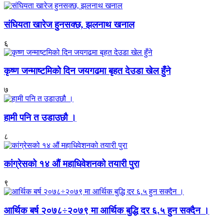
संघियता खारेज हुनसक्छ, झलनाथ खनाल
६
कृष्ण जन्माष्टमिको दिन जयगढमा बृहत देउडा खेल हुँने
७
हामी पनि त उडाउछौ ।
८
कांग्रेसको १४ औं महाधिवेशनको तयारी पुरा
९
आर्थिक बर्ष २०७८÷२०७९ मा आर्थिक बुद्धि दर ६.५ हुन सक्दैन ।