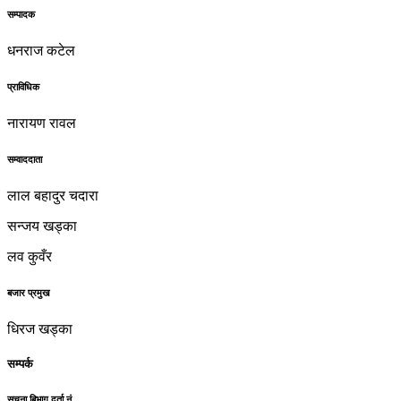
सम्पादक
धनराज कटेल
प्राविधिक
नारायण रावल
सम्वाददाता
लाल बहादुर चदारा
सन्जय खड्का
लव कुवँर
बजार प्रमुख
धिरज खड्का
सम्पर्क
सुचना बिभाग दर्ता नं.