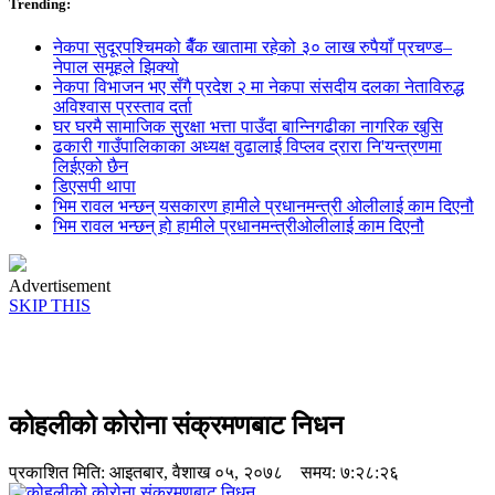
Trending:
नेकपा सुदूरपश्चिमको बैँक खातामा रहेको ३० लाख रुपैयाँ प्रचण्ड–
नेपाल समूहले झिक्य‍ो
नेकपा विभाजन भए सँगै प्रदेश २ मा नेकपा संसदीय दलका नेताविरुद्ध
अविश्वास प्रस्ताव दर्ता
घर घरमै सामाजिक सुुरक्षा भत्ता पाउँदा बान्निगढीका नागरिक खुसि
ढकारी गाउँपालिकाका अध्यक्ष वुढालाई विप्लव द्रारा नि'यन्त्रणमा
लिईएको छैन
डिएसपी थापा
भिम रावल भन्छन् यसकारण हामीले प्रधानमन्त्री ओलीलाई काम दिएनौ
भिम रावल भन्छन् हो हामीले प्रधानमन्त्रीओलीलाई काम दिएनौ
Advertisement
SKIP THIS
कोहलीको कोरोना संक्रमणबाट निधन
प्रकाशित मिति:
आइतबार, वैशाख ०५, २०७८
समय: ७:२८:२६