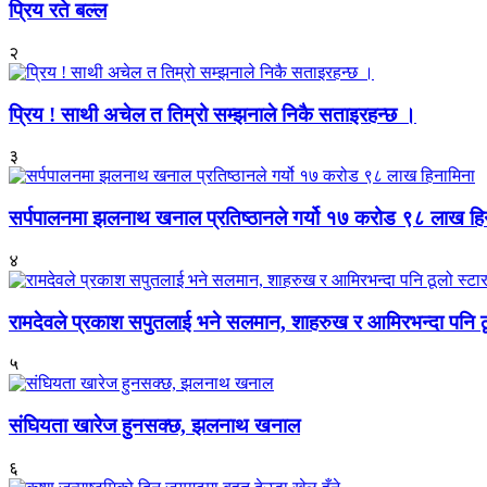
प्रिय रते बल्ल
२
प्रिय ! साथी अचेल त तिम्रो सम्झनाले निकै सताइरहन्छ ।
३
सर्पपालनमा झलनाथ खनाल प्रतिष्ठानले गर्यो १७ करोड ९८ लाख हि
४
रामदेवले प्रकाश सपुतलाई भने सलमान, शाहरुख र आमिरभन्दा पनि ठू
५
संघियता खारेज हुनसक्छ, झलनाथ खनाल
६