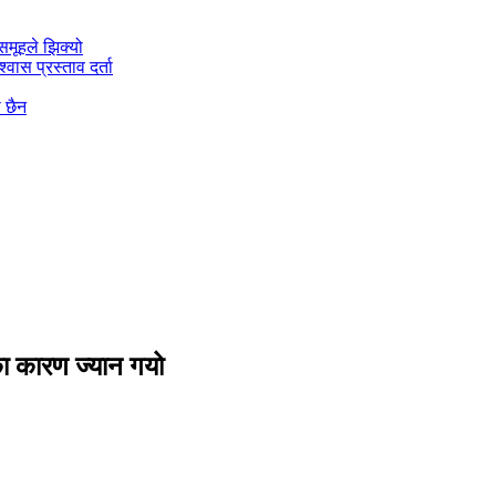
मूहले झिक्य‍ो
वास प्रस्ताव दर्ता
ो छैन
ा कारण ज्यान गयो