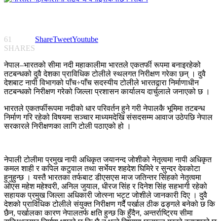
61
Share
Tweet
Youtube
SHARES
नेपाल–भारतको सीमा नदी महाकालीमा भारतले एकतर्फी रूपमा बनाइरहेको
तटबन्धको दुवै देशका प्राविधिक टोलीले स्थलगत निरीक्षण गरेका छन् । दुवै
देशबाट नापी विभागको पाँच÷पाँच सदस्यीय टोलीले भारतद्वारा निर्माणाधीन
तटबन्धको निरीक्षण गरेको जिल्ला प्रशासन कार्यालय दार्चुलाले जनाएको छ ।
भारतले एकतर्फीरूपमा नदीको धार परिवर्तन हुने गरी नेपालकै भूमिमा तटबन्ध
निर्माण गरि रहेको विषयमा सञ्चार माध्यमदेखि संसदसम्म आवाज उठेपछि नेपाल
सरकारले निरीक्षणका लागि टोली पठाएको हो ।
नेपाली टोलीमा प्रमुख नापी अधिकृत जयानन्द जोशीको नेतृत्वमा नापी अधिकृत
कमल शाही र कपिल कटुवाल तथा सर्भेयर शहदेश घिमिरे र सुन्दर देवकोटा
हुनुहुन्छ । यस्तै भारतका तर्फबाट डीएसएस माज जतिन्तर सिंहको नेतृत्वमा
ओएस महेश महेश्वरी, अनिल जुयाल, धीरज सिंह र दिनेश सिंह सहभागी रहेको
सहायक प्रमुख जिल्ला अधिकारी जोत्स्ना भट्ट जोशीले जानकारी दिए । दुवै
देशको प्राविधिक टोलीले संयुक्त निरीक्षण गर्दै पर्खाल ठीक ढङ्गले बनेको छ कि
छैन, पर्खालका कारण नेपालतर्फ क्षति हुन्छ कि हुँदैन, अन्तर्राष्ट्रिय सीमा