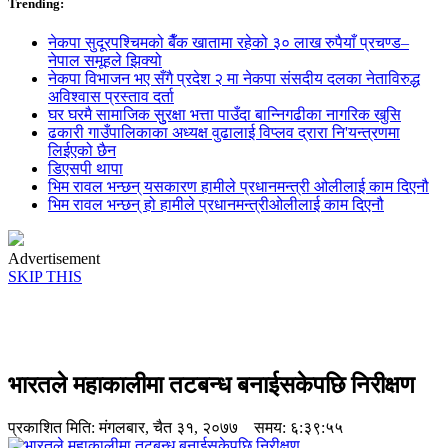
Trending:
नेकपा सुदूरपश्चिमको बैँक खातामा रहेको ३० लाख रुपैयाँ प्रचण्ड–
नेपाल समूहले झिक्य‍ो
नेकपा विभाजन भए सँगै प्रदेश २ मा नेकपा संसदीय दलका नेताविरुद्ध
अविश्वास प्रस्ताव दर्ता
घर घरमै सामाजिक सुुरक्षा भत्ता पाउँदा बान्निगढीका नागरिक खुसि
ढकारी गाउँपालिकाका अध्यक्ष वुढालाई विप्लव द्रारा नि'यन्त्रणमा
लिईएको छैन
डिएसपी थापा
भिम रावल भन्छन् यसकारण हामीले प्रधानमन्त्री ओलीलाई काम दिएनौ
भिम रावल भन्छन् हो हामीले प्रधानमन्त्रीओलीलाई काम दिएनौ
Advertisement
SKIP THIS
भारतले महाकालीमा तटबन्ध बनाईसकेपछि निरीक्षण
प्रकाशित मिति:
मंगलबार, चैत ३१, २०७७
समय: ६:३९:५५