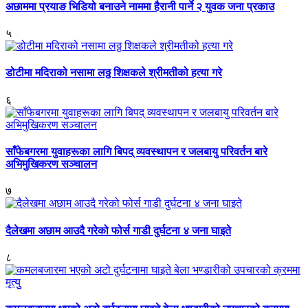
अछाममा प्रयाङ भिडियो बनाउने नाममा हैरानी पार्ने २ युवक जना प्रकाउ
५
डोटीमा मदिराको नसामा लठ्ठ शिक्षकले श्रीमतीको हत्या गरे
६
साँफेबगरमा युवाहरूका लागि बिपद् व्यवस्थापन र जलबायु परिवर्तन बारे
अभिमुखिकरण सञ्चालन
७
दैलेखमा अछाम आउदै गरेको फोर्स गाडी दुर्घटना ४ जना घाइते
८