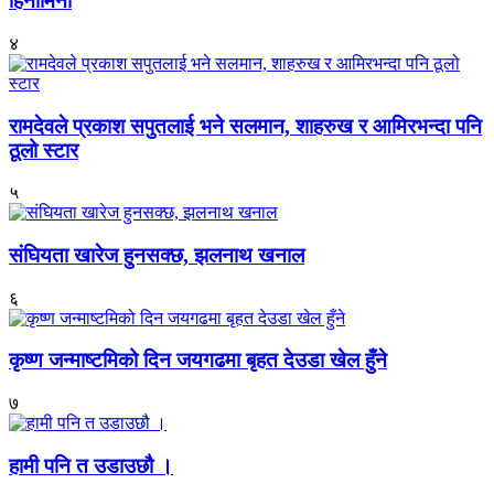
हिनामिना
४
रामदेवले प्रकाश सपुतलाई भने सलमान, शाहरुख र आमिरभन्दा पनि
ठूलो स्टार
५
संघियता खारेज हुनसक्छ, झलनाथ खनाल
६
कृष्ण जन्माष्टमिको दिन जयगढमा बृहत देउडा खेल हुँने
७
हामी पनि त उडाउछौ ।