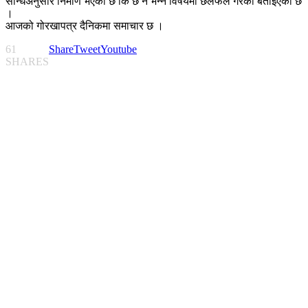
सन्धिअनुसार निर्माण भएको छ कि छै न भन्ने विषयमा छलफल गरको बताइएको छ
।
आजको गोरखापत्र दैनिकमा समाचार छ ।
61
Share
Tweet
Youtube
SHARES