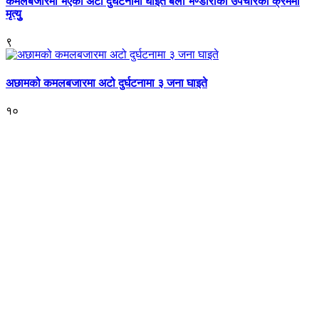
कमलबजारमा भएको अटो दुर्घटनामा घाइते बेला भण्डारीको उपचारको क्रममा
मृत्युु
९
अछामको कमलबजारमा अटो दुर्घटनामा ३ जना घाइते
१०