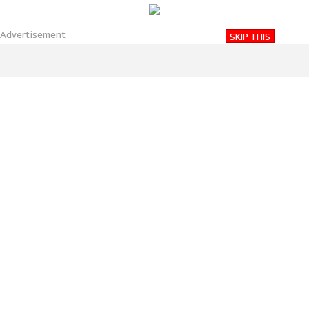
About
Contact
Privacy
2026-08-06 07:31 AM
Advertisement
SKIP THIS
बिहिबार, साउन २१, २०८३
Nirakaran Khabar
८ जिल्लाका सिडिओ फेरिए,
बाकेका सिडिओ कुरुङवाङ
ईलाका प्रहरी कार्यालय