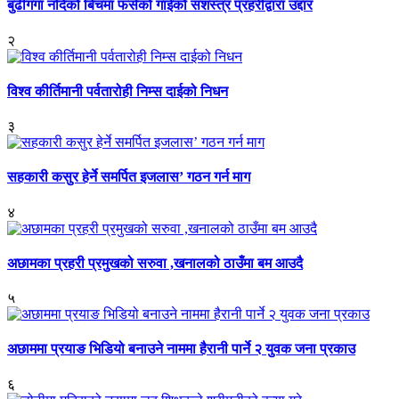
बुढीगंगा नदिको बिचमा फसेको गाईको सशस्त्र प्रहरीद्वारा उद्दार
२
विश्व कीर्तिमानी पर्वतारोही निम्स दाईको निधन
३
सहकारी कसुर हेर्ने समर्पित इजलास’ गठन गर्न माग
४
अछामका प्रहरी प्रमुखको सरुवा ,खनालको ठाउँमा बम आउदै
५
अछाममा प्रयाङ भिडियो बनाउने नाममा हैरानी पार्ने २ युवक जना प्रकाउ
६