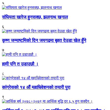
५
संघियता खारेज हुनसक्छ, झलनाथ खनाल
६
कृष्ण जन्माष्टमिको दिन जयगढमा बृहत देउडा खेल हुँने
७
हामी पनि त उडाउछौ ।
८
कांग्रेसको १४ औं महाधिवेशनको तयारी पुरा
९