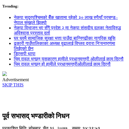
Trending:
नेकपा सुदूरपश्चिमको बैँक खातामा रहेको ३० लाख रुपैयाँ प्रचण्ड–
नेपाल समूहले झिक्य‍ो
नेकपा विभाजन भए सँगै प्रदेश २ मा नेकपा संसदीय दलका नेताविरुद्ध
अविश्वास प्रस्ताव दर्ता
घर घरमै सामाजिक सुुरक्षा भत्ता पाउँदा बान्निगढीका नागरिक खुसि
ढकारी गाउँपालिकाका अध्यक्ष वुढालाई विप्लव द्रारा नि'यन्त्रणमा
लिईएको छैन
डिएसपी थापा
भिम रावल भन्छन् यसकारण हामीले प्रधानमन्त्री ओलीलाई काम दिएनौ
भिम रावल भन्छन् हो हामीले प्रधानमन्त्रीओलीलाई काम दिएनौ
Advertisement
SKIP THIS
पूर्व सभासद् भण्डारीको निधन
प्रकाशित मिति:
सोमबार, चैत १६, २०७७
समय: १४:३९:५१