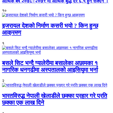
आर्थिक बर्ष २०७८÷२०७९ मा आर्थिक बुद्धि दर ६.५ हुन सक्दैन ।
१०
इजरायल देशको निर्माण कसरी भयो ? किन हुन्छ
आक्रमण
१
बसले सिट भन्दै ग्यालेरीमा बसालेका अछामका १
नागरिक धनगढीमा अस्पतालको आइसियुमा भर्ना
२
भारतविरुद्ध नेपाली खेलाडीले छक्का प्रहार गरे प्रति
छक्का एक लाख दिने