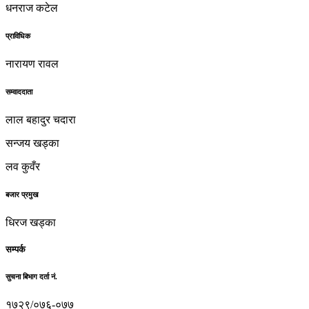
धनराज कटेल
प्राविधिक
नारायण रावल
सम्वाददाता
लाल बहादुर चदारा
सन्जय खड्का
लव कुवँर
बजार प्रमुख
धिरज खड्का
सम्पर्क
सुचना बिभाग दर्ता नं.
१७२९/०७६-०७७