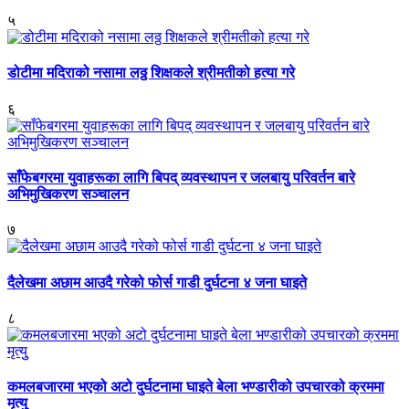
५
डोटीमा मदिराको नसामा लठ्ठ शिक्षकले श्रीमतीको हत्या गरे
६
साँफेबगरमा युवाहरूका लागि बिपद् व्यवस्थापन र जलबायु परिवर्तन बारे
अभिमुखिकरण सञ्चालन
७
दैलेखमा अछाम आउदै गरेको फोर्स गाडी दुर्घटना ४ जना घाइते
८
कमलबजारमा भएको अटो दुर्घटनामा घाइते बेला भण्डारीको उपचारको क्रममा
मृत्युु