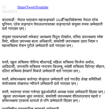
73
Share
Tweet
Youtube
SHARES
काठमाडौं : नेपाल पत्रकार महासङ्घको २६औँ महाधिवेशनमा नेपाल प्रेस
यूनियन, प्रेस सङ्गठन नेपाललगायतका सङ्गठनले संयुक्त रुपमा उम्मेदवारी
दर्ता गराएका छन्।
संयुक्त गठबन्धनको तर्फबाट अध्यक्षमा विपुल पोखरेल, वरिष्ठ उपाध्यक्षमा रमेश
विष्ट, महिला उपाध्यक्ष बाला अधिकारी, समावेशी उपाध्यक्षमा उदय जिएम र
महासचिवमा रोशन पुरीले उम्मेदवारी दर्ता गराएका छन्।
यस्तै, खुला सचिवमा गोविन्द चौलागाईं, महिला सचिवमा सिर्जना अर्याल,
आदिवासी, जनजाति सचिवमा नारायण किलम्बु, मधेशी सचिवमा दिपेन्द्र चौहान,
दलित सचिवमा हेमकर्ण विकले उम्मेदवारी दर्ता गराएका छन्।
यस्तै, कोषाध्यक्षमा कलेन्द्र सेजुवाल उम्मेदवारी दर्ता गराउँदा लेखा समितिको
संयोजकमा लेखनाथ न्यौपाने उम्मेदवारी दर्ता गराएका छन्।
यस्तै, स्वतन्त्र रुपमा गजेन्द्र बुढाथोकीले अध्यक्ष पदमा उम्मेदवारी दिएका छन्।
खुल्ला उपाध्यक्ष्मा धुव्र लम्साल, समावेशी उपाध्यक्षमा शीतलप्रसाद महतो र
कोषाध्यक्षमा प्रकाश थापाले ले पनि उम्मेदवारी दिएका छन्।
प्रगतिशील व्यावसायिक समूहको उम्मेदवारी