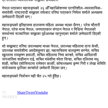
नेपाल पत्रकार महासङ्घको २६ औँ महाधिवेशनमा प्रगतिशील–व्यावसायिक–
समावेशी–राष्ट्रवादी समूहका तर्फबाट वरिष्ठ पत्रकार निर्मला शर्माले अध्यक्षमा
उम्मेदवारी दिएकी छन्।
महासङ्घको इतिहासमा हालसम्म महिला अध्यक्ष भएका छैनन्। प्रेस चौतारी
नेपाल, प्रेस मञ्च नेपाल, जनपत्रकार संगठन नेपाल र मिडिया नेपालको
समर्थनमा सञ्चारिका समूहका पूर्वअध्यक्ष रहनुभएका शर्माले उम्मेदवारी दिएकी
हुन्।
सो समूहबाट वरिष्ठ उपाध्यक्षमा माधव नेपाल, उपाध्यक्ष महिलामा दाना केसी,
उपाध्यक्ष समावेशीमा अवदेशकुमार झा, महासचिवमा बालकृष्ण बस्नेत, सचिव
खुल्लामा रामकृष्ण ज्ञवाली, सचिव महिलामा निमा काफ्ले, सचिव आदिवासी
जनजातिमा शाहीमान राई, सचिव मधेसीमा श्वेता सिन्हा, सचिव दलितमा मधु
शाही, सचिव एशोसियटमा रामेश्वर कार्की, कोषाध्यक्षमा कृष्ण गिरी र लेखा समिति
संयोजकमा द्वारिका काफ्लेले उम्मेवारी दिएका छन्।
महासङ्घको निर्वाचन यही चैत २५ गते हुँदैछ।
73
Share
Tweet
Youtube
SHARES