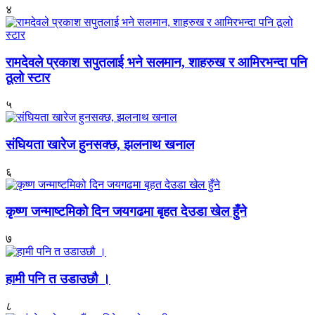
४
रामदेवले प्रकाश सपुतलाई भने सलमान, शाहरुख र आमिरभन्दा पनि
ठूलो स्टार
५
संघियता खारेज हुनसक्छ, झलनाथ खनाल
६
कृष्ण जन्माष्टमिको दिन जयगढमा बृहत देउडा खेल हुँने
७
हामी पनि त उडाउछौ ।
८