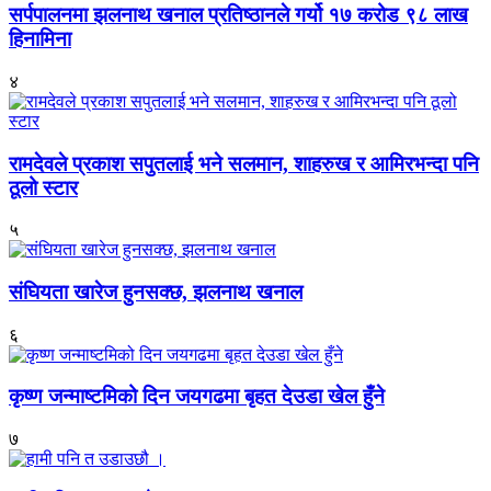
सर्पपालनमा झलनाथ खनाल प्रतिष्ठानले गर्यो १७ करोड ९८ लाख
हिनामिना
४
रामदेवले प्रकाश सपुतलाई भने सलमान, शाहरुख र आमिरभन्दा पनि
ठूलो स्टार
५
संघियता खारेज हुनसक्छ, झलनाथ खनाल
६
कृष्ण जन्माष्टमिको दिन जयगढमा बृहत देउडा खेल हुँने
७