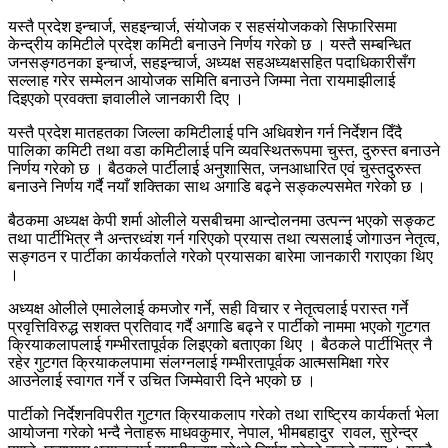
यस्तै प्रदेश इन्चार्ज, सहइन्चार्ज, संयोजक र सहसंयोजकको सिफारिसमा
केन्द्रीय कमिटीले प्रदेश कमिटी बनाउने निर्णय गरेको छ । यस्तै सम्बन्धित
जनसङ्गठनका इन्चार्ज, सहइन्चार्ज, अध्यक्ष सहअध्यक्षसहित पदाधिकारीसँग
सल्लाह गरेर सम्मेलन आयोजक समिति बनाउने जिम्मा नेता रायमाझीलाई
दिइएको प्रवक्ता ज्ञवालीले जानकारी दिए ।
यस्तै प्रदेश मातहतका जिल्ला कमिटीलाई पनि अधिवशेन गर्न निर्देशन दिँदै
पालिका कमिटी तथा वडा कमिटीलाई पनि व्यवस्थितरूपमा चुस्त, दुरुस्त बनाउने
निर्णय गरेको छ । बैठकले पार्टीलाई अनुशासित, जनआधारित एवं चुस्तदुरुस्त
बनाउने निर्णय गर्दै नयाँ शक्तिका साथ अगाडि बढ्ने सङ्कल्पसमेत गरेको छ ।
बैठकमा अध्यक्ष केपी शर्मा ओलीले यसबीचमा आन्दोलनमा उत्पन्न भएको सङ्कट
तथा पार्टीभित्र नै अन्तरध्वंश गर्न गरिएको प्रयास तथा त्यसलाई जोगाउन नेतृत्व,
सङ्गठन र पार्टीका कार्यकर्ताले गरेको प्रयासका बारेमा जानकारी गराएका थिए
।
अध्यक्ष ओलीले एमालेलाई कमजोर गर्ने, सही विचार र नेतृत्वलाई परास्त गर्ने
प्रवृत्तिविरुद्ध सशक्त प्रतिवाद गर्दै अगाडि बढ्ने र पार्टीको नाममा भएको गुटगत
क्रियाकलापलाई गम्भीरतापूर्वक लिइएको बताएका थिए । बैठकले पार्टीभित्र नै
रहेर गुटगत क्रियाकलपामा संलग्नलाई गम्भीरतापूर्वक आत्मसमिक्षा गरेर
आउनेलाई स्वागत गर्ने र उचित जिम्मेवारी दिने भएको छ ।
पार्टीको निर्देशनविपरीत गुटगत क्रियाकलाप गरेको तथा राष्ट्रिय कार्यकर्ता भेला
आयोजना गरेको भन्दै नेताहरू माधवकुमार, नेपाल, भीमबहादुर रावल, सुरेन्द्र