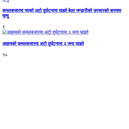
कमलबजारमा भएको अटो दुर्घटनामा घाइते बेला भण्डारीको उपचारको क्रममा
मृत्युु
९
अछामको कमलबजारमा अटो दुर्घटनामा ३ जना घाइते
१०