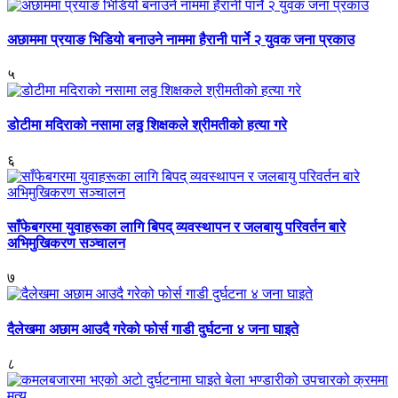
अछाममा प्रयाङ भिडियो बनाउने नाममा हैरानी पार्ने २ युवक जना प्रकाउ
५
डोटीमा मदिराको नसामा लठ्ठ शिक्षकले श्रीमतीको हत्या गरे
६
साँफेबगरमा युवाहरूका लागि बिपद् व्यवस्थापन र जलबायु परिवर्तन बारे
अभिमुखिकरण सञ्चालन
७
दैलेखमा अछाम आउदै गरेको फोर्स गाडी दुर्घटना ४ जना घाइते
८