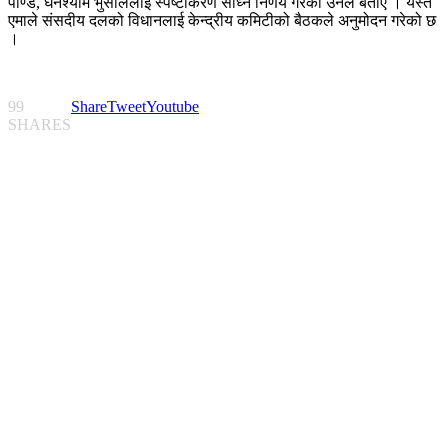
पाण्डे, घनश्याम भुसाललाई स्पष्टीकरण सोध्ने निर्णय गरेको उनले बताए । यस्तै
एमाले संसदीय दलको विधानलाई केन्द्रीय कमिटीको बैठकले अनुमोदन गरेको छ
।
99
Share
Tweet
Youtube
SHARES