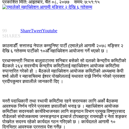
प्रकाशित मिति:
आइतबार, चैत ०८, २०७७
समय: ७:५१:१५
99
Share
Tweet
Youtube
SHARES
काठमाडौँ: सत्तारुढ नेपाल कम्युनिष्ट पार्टी (एमाले)ले आगामी २०७८ मङ्सिर २
देखि ६ गतेसम्म पार्टीको १०औँ महाधिवेशन आयोजना गर्ने भएको छ ।
प्रधानमन्त्री निवास बालुवाटारमा शनिबार बसेको सो दलको केन्द्रीय कमिटीको
बैठकले २६४ सदस्यीय केन्द्रीय कमिटीलाई महाधिवेशन आयोजक कमिटीमा
रुपान्तरित गरेको हो । बैठकले महाधिवेशन आयोजक कमिटीको अध्यक्षमा केपी
शर्मा ओली र महासचिवमा ईश्वर पोखरेललाई यथावत राख्ने निर्णय गरेको प्रवक्ता
प्रदीपकुमार ज्ञवालीले जानकारी दिए ।
यस्तै पदाधिकारी तथा स्थायी कमिटीमा रहने सदस्यका लागि अर्को बैठकमा
आवश्यक निर्णय गरिने प्रवक्ता ज्ञवालीको भनाइ छ । महाधिवेशन आयोजक
कमिटीका सदस्यको कार्यविभाजनका लागि सङ्गठन विभाग प्रमुख विष्णुप्रसाद
पौडेलको संयोजकत्वमा जनसङ्गठन इञ्चार्ज टोपबहादुर रायमाझी र नेता शङ्कर
पोखरेल सदस्य रहेको कार्यदल गठन गरिएको छ । कार्यदलले आगामी १०
दिनभित्र आवश्यक प्रस्ताव पेश गर्नेछ ।