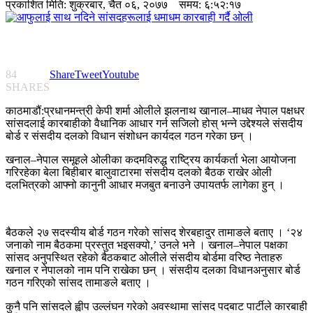
प्रकाशित मिति:
शुक्रबार, चैत ०६, २०७७
समय: ६:५२:१७
84
Share
Tweet
Youtube
SHARES
काठमाडौं:प्रधानमन्त्री केपी शर्मा ओलीले झलनाथ खानाल–माधव नेपाल पक्षधर
सांसदलाई कारबाहीको वैधानिक आधार गर्न सजिलो होस् भन्ने उद्देश्यले संसदीय
बोर्ड र संसदीय दलको विधान संशोधन कार्यदल गठन गरेका छन् ।
खनाल–नेपाल समूहले ओलीका कदमविरुद्ध राष्ट्रिय कार्यकर्ता भेला आयोजना
गरिरहेका बेला बिहीबार बालुवाटारमा संसदीय दलको बैठक राखेर ओली
दलभित्रको आफ्नो कानुनी आधार मजबुत बनाउने उपायतर्फ लागेका हुन् ।
बैठकले २७ सदस्यीय बोर्ड गठन गरेको सांसद शेरबहादुर तामाङले बताए । ‘२४
जनाको नाम बैठकमा प्रस्तुत भइसक्यो,’ उनले भने । खनाल–नेपाल पक्षका
सांसद अनुपस्थित रहेको बैठकबाट ओलीले संसदीय बोर्डमा वरिष्ठ नेताहरु
खनाल र नेपालको नाम पनि राखेका छन् । संसदीय दलका विधानअनुसार बोर्ड
गठन गरिएको सांसद तामाङले बताए ।
कुनै पनि सांसदले ह्वीप उल्लंघन गरेको अवस्थामा सांसद पदबाट पार्टीले कारबाही