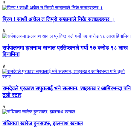
२
प्रिय ! साथी अचेल त तिम्रो सम्झनाले निकै सताइरहन्छ ।
३
सर्पपालनमा झलनाथ खनाल प्रतिष्ठानले गर्यो १७ करोड ९८ लाख
हिनामिना
४
रामदेवले प्रकाश सपुतलाई भने सलमान, शाहरुख र आमिरभन्दा पनि
ठूलो स्टार
५
संघियता खारेज हुनसक्छ, झलनाथ खनाल