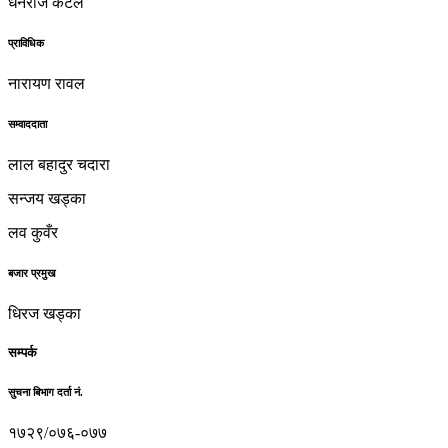
धनराज कटेल
प्राविधिक
नारायण रावल
सम्वाददाता
लाल बहादुर चदारा
सन्जय खड्का
लव कुवँर
बजार प्रमुख
धिरज खड्का
सम्पर्क
सुचना बिभाग दर्ता नं.
१७२९/०७६-०७७