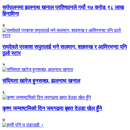
सर्पपालनमा झलनाथ खनाल प्रतिष्ठानले गर्यो १७ करोड ९८ लाख
हिनामिना
४
रामदेवले प्रकाश सपुतलाई भने सलमान, शाहरुख र आमिरभन्दा पनि
ठूलो स्टार
५
संघियता खारेज हुनसक्छ, झलनाथ खनाल
६
कृष्ण जन्माष्टमिको दिन जयगढमा बृहत देउडा खेल हुँने
७