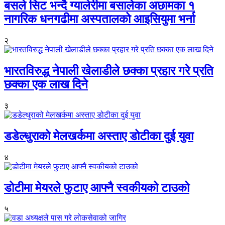
बसले सिट भन्दै ग्यालेरीमा बसालेका अछामका १
नागरिक धनगढीमा अस्पतालको आइसियुमा भर्ना
२
भारतविरुद्ध नेपाली खेलाडीले छक्का प्रहार गरे प्रति
छक्का एक लाख दिने
३
डडेल्धुराको मेलखर्कमा अस्ताए डोटीका दुई युवा
४
डोटीमा मेयरले फुटाए आफ्नै स्वकीयको टाउको
५