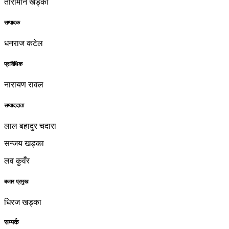
तारामान खड्का
सम्पादक
धनराज कटेल
प्राविधिक
नारायण रावल
सम्वाददाता
लाल बहादुर चदारा
सन्जय खड्का
लव कुवँर
बजार प्रमुख
धिरज खड्का
सम्पर्क