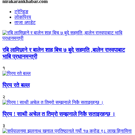
nirakarankhabar.com
ट्रेन्डिङ
लोकप्रिय
ताजा अपडेट
रबि लामिछाने र बालेन शाह बिच ७ बुदे सहमति ,बालेन रास्वपाबाट
भाबि प्रधानमन्त्री
१
प्रिय रते बल्ल
२
प्रिय ! साथी अचेल त तिम्रो सम्झनाले निकै सताइरहन्छ ।
३