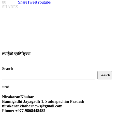
80
Share
Tweet
Youtube
SHARES
तपाईको प्रतिक्रिया
Search
Search
सम्पर्क
NirakaranKhabar
Bannigadhi Jayagadh-1, Sudurpachim Pradesh
nirakarankhabarnews@gmail.com
Phone: +977-9868448485