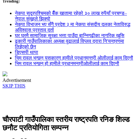
Trending:
नेकपा सुदूरपश्चिमको बैँक खातामा रहेको ३० लाख रुपैयाँ प्रचण्ड–
नेपाल समूहले झिक्य‍ो
नेकपा विभाजन भए सँगै प्रदेश २ मा नेकपा संसदीय दलका नेताविरुद्ध
अविश्वास प्रस्ताव दर्ता
घर घरमै सामाजिक सुुरक्षा भत्ता पाउँदा बान्निगढीका नागरिक खुसि
ढकारी गाउँपालिकाका अध्यक्ष वुढालाई विप्लव द्रारा नि'यन्त्रणमा
लिईएको छैन
डिएसपी थापा
भिम रावल भन्छन् यसकारण हामीले प्रधानमन्त्री ओलीलाई काम दिएनौ
भिम रावल भन्छन् हो हामीले प्रधानमन्त्रीओलीलाई काम दिएनौ
Advertisement
SKIP THIS
चाैरपाटी गाउँपालिका स्तरीय राष्ट्रपति रनिङ शिल्ड
छनाैट प्रतियोगिता सम्पन्न