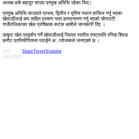
अध्यक्ष हर्क बहादुर साउद प्रमुख अतिथि रहेका थिए।
प्रमुख अतिथि साउदले प्रथम, द्वितीय र तृतिय स्थान हासिल गर्नु भएका
खेलाडीलाई कप सहित प्रमाण पत्र हस्तान्तरण गर्नु भएकाे चाैरपाटी
गाउँपालिकाका खेल प्रशिक्षक कटक धामीले जानकारी दिए ।
उत्कृट खेल प्रद्वर्शन गर्ने खेलाडीलाई जिल्ला स्तरीय राष्ट्रपति रनिङ शिल्ड
छनाैट प्रतियोगितामा पठाईने अायाेजकले जनाएकाे छ ।
145
Share
Tweet
Youtube
SHARES