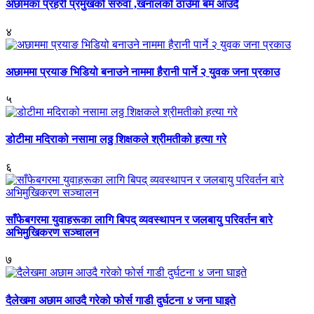
अछामका प्रहरी प्रमुखको सरुवा ,खनालको ठाउँमा बम आउदै
४
अछाममा प्रयाङ भिडियो बनाउने नाममा हैरानी पार्ने २ युवक जना प्रकाउ
५
डोटीमा मदिराको नसामा लठ्ठ शिक्षकले श्रीमतीको हत्या गरे
६
साँफेबगरमा युवाहरूका लागि बिपद् व्यवस्थापन र जलबायु परिवर्तन बारे
अभिमुखिकरण सञ्चालन
७
दैलेखमा अछाम आउदै गरेको फोर्स गाडी दुर्घटना ४ जना घाइते