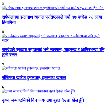
३
सर्पपालनमा झलनाथ खनाल प्रतिष्ठानले गर्यो १७ करोड ९८ लाख
हिनामिना
४
रामदेवले प्रकाश सपुतलाई भने सलमान, शाहरुख र आमिरभन्दा पनि
ठूलो स्टार
५
संघियता खारेज हुनसक्छ, झलनाथ खनाल
६
कृष्ण जन्माष्टमिको दिन जयगढमा बृहत देउडा खेल हुँने