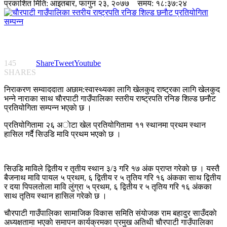
प्रकाशित मिति:
आइतबार, फागुन २३, २०७७
समय: १८:३७:२४
145
Share
Tweet
Youtube
SHARES
निराकरण सम्वाददाता अछाम:स्वास्थ्यका लागि खेलकुद राष्ट्रका लागि खेलकुद
भन्ने नाराका साथ चाैरपाटी गाउँपालिका स्तरीय राष्ट्रपति रनिङ शिल्ड छनाैट
प्रतियोगिता सम्पन्न भएकाे छ ।
प्रतियोगितामा २६ अाेटा खेल प्रतियोगितामा ११ स्थानमा प्रथम स्थान
हासिल गर्दै सिउडि मावि प्रथम भएकाे छ ।
सिउडि माविले द्वितीय र तृतीय स्थान ३/३ गरि १७ अंक प्राप्त गरेकाे छ । यस्तै
बैजनाथ मावि पायल ५ प्रथम, ६ द्वितीय र ५ तृतिय गरि १६ अंकका साथ द्वितीय
र दया पिपलताेला मावि लुंग्रा ५ प्रथम, ६ द्वितीय र ५ तृतिय गरि १६ अंकका
साथ तृतिय स्थान हासिल गरेकाे छ ।
चाैरपाटी गाउँपालिका सामाजिक विकास समिति संयाेजक राम बहादुर साउँदकाे
अध्यक्षतामा भएकाे समापन कार्यक्रमका प्रमुख अतिथी चाैरपाटी गाउँपालिका