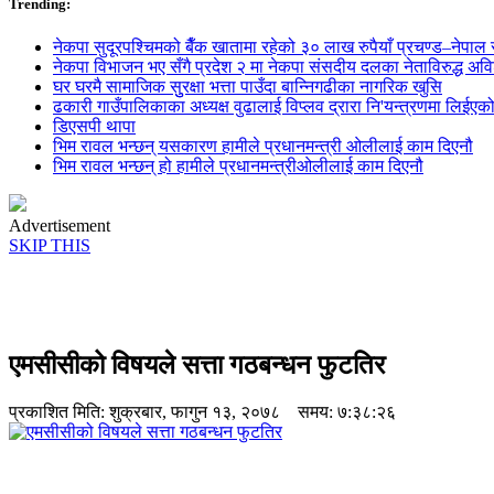
Trending:
नेकपा सुदूरपश्चिमको बैँक खातामा रहेको ३० लाख रुपैयाँ प्रचण्ड–नेपाल स
नेकपा विभाजन भए सँगै प्रदेश २ मा नेकपा संसदीय दलका नेताविरुद्ध अविश्
घर घरमै सामाजिक सुुरक्षा भत्ता पाउँदा बान्निगढीका नागरिक खुसि
ढकारी गाउँपालिकाका अध्यक्ष वुढालाई विप्लव द्रारा नि'यन्त्रणमा लिईएक
डिएसपी थापा
भिम रावल भन्छन् यसकारण हामीले प्रधानमन्त्री ओलीलाई काम दिएनौ
भिम रावल भन्छन् हो हामीले प्रधानमन्त्रीओलीलाई काम दिएनौ
Advertisement
SKIP THIS
एमसीसीको विषयले सत्ता गठबन्धन फुटतिर
प्रकाशित मिति:
शुक्रबार, फागुन १३, २०७८
समय: ७:३८:२६