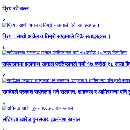
प्रिय रते बल्ल
२
प्रिय ! साथी अचेल त तिम्रो सम्झनाले निकै सताइरहन्छ ।
३
सर्पपालनमा झलनाथ खनाल प्रतिष्ठानले गर्यो १७ करोड ९८ लाख हि
४
रामदेवले प्रकाश सपुतलाई भने सलमान, शाहरुख र आमिरभन्दा पनि ठू
५
संघियता खारेज हुनसक्छ, झलनाथ खनाल