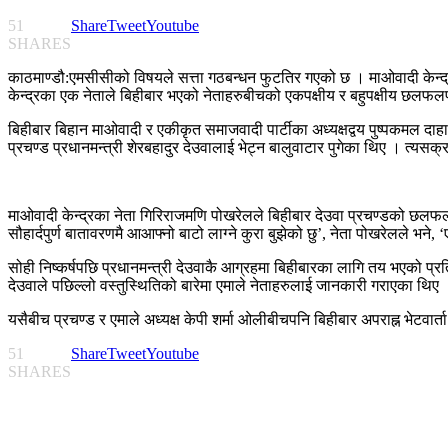
51
Share
Tweet
Youtube
SHARES
काठमाण्डौ:एमसीसीको विषयले सत्ता गठबन्धन फुटतिर गएको छ । माओवादी केन्द
केन्द्रका एक नेताले बिहीबार भएको नेताहरुबीचको एकपक्षीय र बहुपक्षीय छलफलपछ
बिहीबार बिहान माओवादी र एकीकृत समाजवादी पार्टीका अध्यक्षद्वय पुष्पकमल दाह
प्रचण्ड प्रधानमन्त्री शेरबहादुर देउवालाई भेट्न बालुवाटार पुगेका थिए । त्यसक्र
माओवादी केन्द्रका नेता गिरिराजमणि पोखरेलले बिहीबार देउवा प्रचण्डको छलफल
सौहार्दपुर्ण बातावरणमै आआफ्नो बाटो लाग्ने कुरा बुझेको छु’, नेता पोखरेलले 
सोही निष्कर्षपछि प्रधानमन्त्री देउवाकै आग्रहमा बिहीबारका लागि तय भएको प
देउवाले पछिल्लो वस्तुस्थितिको बारेमा एमाले नेताहरुलाई जानकारी गराएका थिए 
यसैबीच प्रचण्ड र एमाले अध्यक्ष केपी शर्मा ओलीबीचपनि बिहीबार अपराह्न भेटवार्
51
Share
Tweet
Youtube
SHARES