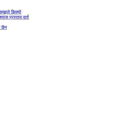
मूहले झिक्य‍ो
वास प्रस्ताव दर्ता
ो छैन