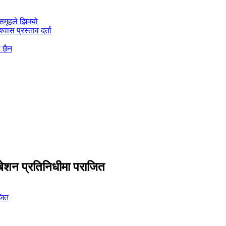
मूहले झिक्य‍ो
वास प्रस्ताव दर्ता
ो छैन
िबेशन प्रतिनिधीमा पराजित