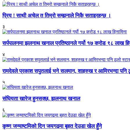
प्रिय ! साथी अचेल त तिम्रो सम्झनाले निकै सताइरहन्छ ।
३
सर्पपालनमा झलनाथ खनाल प्रतिष्ठानले गर्यो १७ करोड ९८ लाख हि
४
रामदेवले प्रकाश सपुतलाई भने सलमान, शाहरुख र आमिरभन्दा पनि ठू
५
संघियता खारेज हुनसक्छ, झलनाथ खनाल
६
कृष्ण जन्माष्टमिको दिन जयगढमा बृहत देउडा खेल हुँने