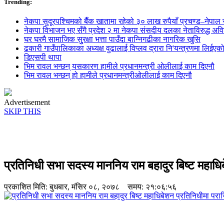
Trending:
नेकपा सुदूरपश्चिमको बैँक खातामा रहेको ३० लाख रुपैयाँ प्रचण्ड–नेपाल स
नेकपा विभाजन भए सँगै प्रदेश २ मा नेकपा संसदीय दलका नेताविरुद्ध अविश्
घर घरमै सामाजिक सुुरक्षा भत्ता पाउँदा बान्निगढीका नागरिक खुसि
ढकारी गाउँपालिकाका अध्यक्ष वुढालाई विप्लव द्रारा नि'यन्त्रणमा लिईएक
डिएसपी थापा
भिम रावल भन्छन् यसकारण हामीले प्रधानमन्त्री ओलीलाई काम दिएनौ
भिम रावल भन्छन् हो हामीले प्रधानमन्त्रीओलीलाई काम दिएनौ
Advertisement
SKIP THIS
प्रतिनिधी सभा सदस्य माननिय राम बहादुर बिष्ट महाध
प्रकाशित मिति:
बुधबार, मंसिर ०८, २०७८
समय: २१:०६:५६